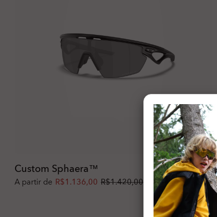
Custom Sphaera™
A partir de
R$1.136,00
R$1.420,00
20%