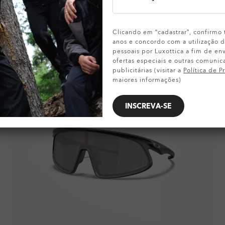
Clicando em “cadastrar”, confirmo 
anos e concordo com a utilização
pessoais por Luxottica a fim de env
ofertas especiais e outras comunic
publicitárias (visitar a
Política de P
maiores informações)
INSCREVA-SE