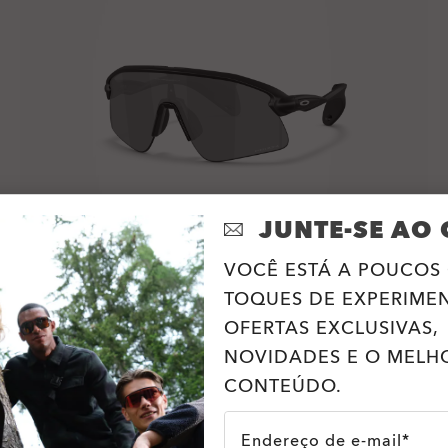
JUNTE-SE AO 
VOCÊ ESTÁ A POUCOS 
TOQUES DE EXPERIME
OFERTAS EXCLUSIVAS,
Custom Stunt Devil
NOVIDADES E O MELH
A partir de
R$1.072,00
R$1.340,00
20%
CONTEÚDO.
Endereço de e-mail*