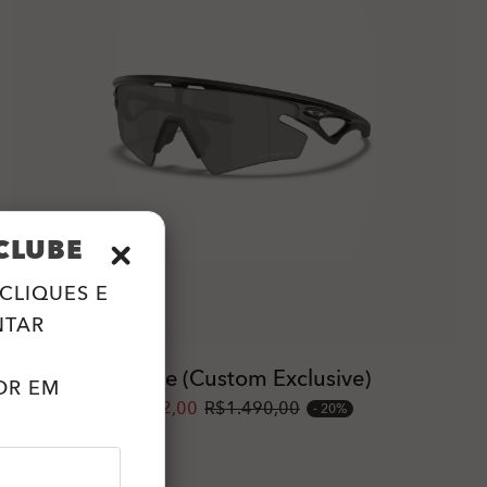
CLUBE
CLIQUES E
NTAR
Sphaera™ Prime (Custom Exclusive)
OR EM
A partir de
R$1.192,00
R$1.490,00
20%