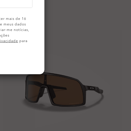
ter mais de 16
 de meus dados
iar-me notícias,
ações
rivacidade
para