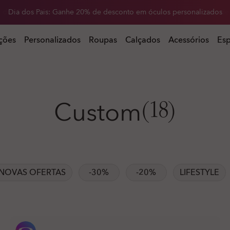
 dos Pais: Ganhe 40% de desconto no seu segundo par de óculos de
 seu segundo par de óculos de sol
ções
Personalizados
Roupas
Calçados
Acessórios
Esp
Custom
(18)
NOVAS OFERTAS
-30%
-20%
LIFESTYLE