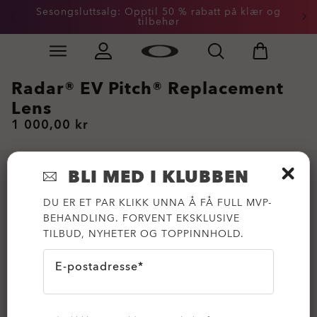
Sesongsluttsalg: Opptil 50 % rabatt på klær og
tilbehør
Skip to
Slide 2 of 3. Sesongsluttsalg: Opptil 50 % rabatt på kl
main
content
Radar® EV Pitch® Replacement
Lens
1 000,00 kr
BLI MED I KLUBBEN
DU ER ET PAR KLIKK UNNA Å FÅ FULL MVP-
BEHANDLING. FORVENT EKSKLUSIVE
TILBUD, NYHETER OG TOPPINNHOLD.
E-postadresse*