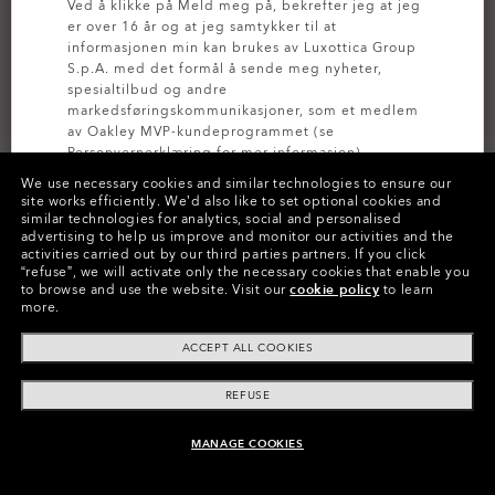
Ved å klikke på Meld meg på, bekrefter jeg at jeg
er over 16 år og at jeg samtykker til at
informasjonen min kan brukes av Luxottica Group
S.p.A. med det formål å sende meg nyheter,
spesialtilbud og andre
markedsføringskommunikasjoner, som et medlem
av Oakley MVP-kundeprogrammet (se
Personvernerklæring
for mer informasjon).
We use necessary cookies and similar technologies to ensure our
site works efficiently.
We’d also like to set optional cookies and
MELD DEG PÅ
similar technologies for analytics, social and personalised
advertising to help us improve and monitor our activities and the
Farger (12)
24k Iridium
Brilleglass
activities carried out by our third parties partners.
If you click
“refuse”, we will activate only the necessary cookies that enable you
to browse and use the website.
Visit our
cookie policy
to learn
more.
Betal over tid
ACCEPT ALL COOKIES
REFUSE
MANAGE COOKIES
LEGG I HANDLEVOGN