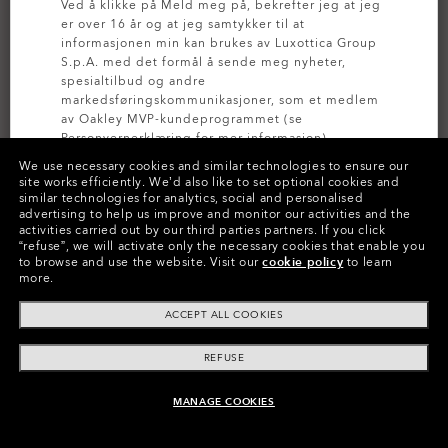
Ved å klikke på Meld meg på, bekrefter jeg at jeg
er over 16 år og at jeg samtykker til at
informasjonen min kan brukes av Luxottica Group
S.p.A. med det formål å sende meg nyheter,
spesialtilbud og andre
markedsføringskommunikasjoner, som et medlem
av Oakley MVP-kundeprogrammet (se
Personvernerklæring
for mer informasjon).
We use necessary cookies and similar technologies to ensure our
site works efficiently.
We’d also like to set optional cookies and
MELD DEG PÅ
similar technologies for analytics, social and personalised
advertising to help us improve and monitor our activities and the
activities carried out by our third parties partners.
If you click
“refuse”, we will activate only the necessary cookies that enable you
to browse and use the website.
Visit our
cookie policy
to learn
more.
Farger (7)
Prizm Black
Brilleglass,
ACCEPT ALL COOKIES
Black
Innfatning
Prøv brilleglass
REFUSE
Str.:
Én størrelse passer alle
MANAGE COOKIES
LEGG I HANDLEVOGN
Passform
Bred - Universal Passform