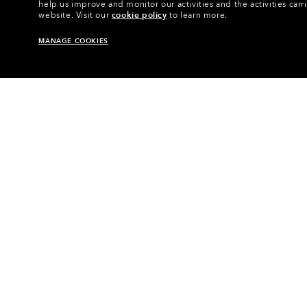
help us improve and monitor our activities and the activities carri
website.
Visit our
cookie policy
to learn more.
MANAGE COOKIES
Hjem
•
Briller
•
Tilbehør Ti