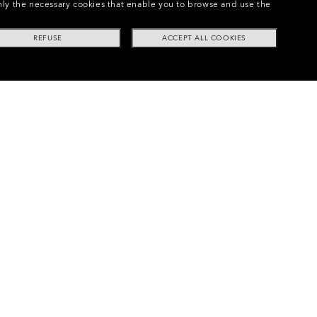
e only the necessary cookies that enable you to browse and use the
REFUSE
ACCEPT ALL COOKIES
Pitch® Replacement Lenses