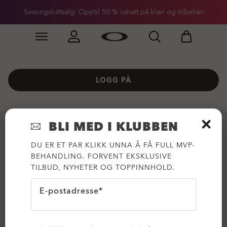
Sesongsluttsalg: Opptil 50 % rabatt på klær og tilbehør
Skip to
Slide 2 of 3. Sesongsluttsalg: Opptil 50 % rabatt på kl
main
content
LOGG PÅ
BLI MED I KLUBBEN
OPPRETT EN NY KONTO
DU ER ET PAR KLIKK UNNA Å FÅ FULL MVP-
BEHANDLING. FORVENT EKSKLUSIVE
TILBUD, NYHETER OG TOPPINNHOLD.
Fornavn
E-postadresse*
Etternavn