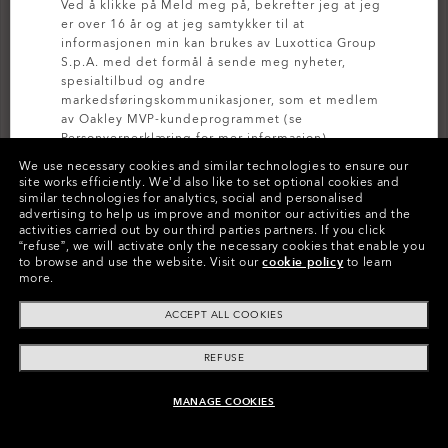
Ved å klikke på Meld meg på, bekrefter jeg at jeg
er over 16 år og at jeg samtykker til at
informasjonen min kan brukes av Luxottica Group
S.p.A. med det formål å sende meg nyheter,
E-postadresse
spesialtilbud og andre
markedsføringskommunikasjoner, som et medlem
av Oakley MVP-kundeprogrammet (se
Personvernerklæring
for mer informasjon).
We use necessary cookies and similar technologies to ensure our
Bekreft e-postadresse
site works efficiently.
We’d also like to set optional cookies and
MELD DEG PÅ
similar technologies for analytics, social and personalised
advertising to help us improve and monitor our activities and the
activities carried out by our third parties partners.
If you click
“refuse”, we will activate only the necessary cookies that enable you
Fødselsdato
to browse and use the website.
Visit our
cookie policy
to learn
more.
ACCEPT ALL COOKIES
Passord
REFUSE
MANAGE COOKIES