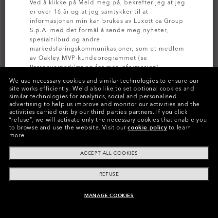
Ved å klikke på Meld meg på, bekrefter jeg at jeg
er over 16 år og at jeg samtykker til at
informasjonen min kan brukes av Luxottica Group
S.p.A. med det formål å sende meg nyheter,
spesialtilbud og andre
markedsføringskommunikasjoner, som et medlem
av Oakley MVP-kundeprogrammet (se
Personvernerklæring
for mer informasjon).
We use necessary cookies and similar technologies to ensure our
site works efficiently.
We’d also like to set optional cookies and
MELD DEG PÅ
similar technologies for analytics, social and personalised
advertising to help us improve and monitor our activities and the
activities carried out by our third parties partners.
If you click
“refuse”, we will activate only the necessary cookies that enable you
to browse and use the website.
Visit our
cookie policy
to learn
more.
Farger (7)
Prizm Sapphire
Brilleglass,
ACCEPT ALL COOKIES
White
Innfatning
Prøv brilleglass
REFUSE
Str.:
Én størrelse passer alle
MANAGE COOKIES
LEGG I HANDLEVOGN
Passform
Bred - Universal Passform