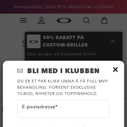
Sesongsluttsalg: Opptil 50 % rabatt på klær og tilbehør
Skip to
Slide 2 of 3. Sesongsluttsalg: Opptil 50 % rabatt på kl
main
content
20% RABATT PÅ
Sutro-solbriller
(22)
CUSTOM-BRILLER
Spar penger på tilpassede briller
KJØP NÅ
Filtrer
BLI MED I KLUBBEN
DU ER ET PAR KLIKK UNNA Å FÅ FULL MVP-
BEHANDLING. FORVENT EKSKLUSIVE
-20%
PRIZM™
NYHETER
TILBUD, NYHETER OG TOPPINNHOLD.
E-postadresse*