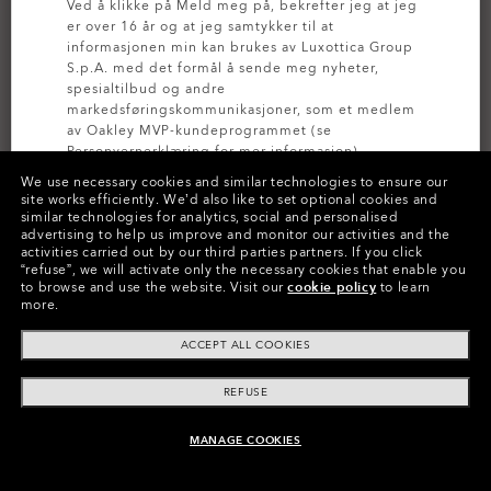
Ved å klikke på Meld meg på, bekrefter jeg at jeg
er over 16 år og at jeg samtykker til at
informasjonen min kan brukes av Luxottica Group
S.p.A. med det formål å sende meg nyheter,
spesialtilbud og andre
markedsføringskommunikasjoner, som et medlem
av Oakley MVP-kundeprogrammet (se
Personvernerklæring
for mer informasjon).
We use necessary cookies and similar technologies to ensure our
MEST ETTERSPURT
MEST ETTERSPURT
site works efficiently.
We’d also like to set optional cookies and
MELD DEG PÅ
similar technologies for analytics, social and personalised
Sutro
Sutro Lite
advertising to help us improve and monitor our activities and the
activities carried out by our third parties partners.
If you click
Prizm™
Prizm™
“refuse”, we will activate only the necessary cookies that enable you
20 Farger
17 Farger
to browse and use the website.
Visit our
cookie policy
to learn
more.
2 230,00 kr
2 420,00 kr
Tilgjengelig med styrke
ACCEPT ALL COOKIES
REFUSE
MANAGE COOKIES