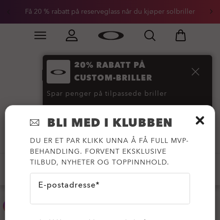
Få 20 % rabatt på reserveglass når du kjøper solbriller
Skip to
Slide 3 of 3. Få 20 % rabatt på reserveglass når du kjøp
main
content
20% RABATT PÅ
Polariserte PRIZM-
CUSTOM-BRILLER
solbriller
(96)
Spar penger på tilpassede briller
KJØP NÅ
BLI MED I KLUBBEN
Filtrer
DU ER ET PAR KLIKK UNNA Å FÅ FULL MVP-
BEHANDLING. FORVENT EKSKLUSIVE
TILBUD, NYHETER OG TOPPINNHOLD.
TILPASSET
PRIZM™
PRIZM™ POLARISERT
E-postadresse*