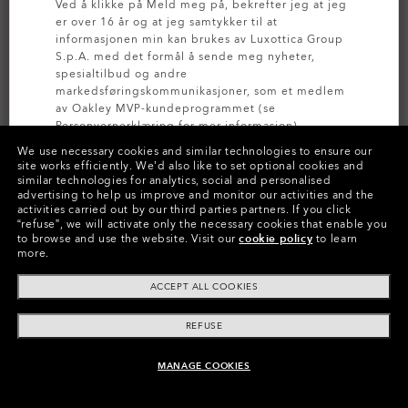
Ved å klikke på Meld meg på, bekrefter jeg at jeg
er over 16 år og at jeg samtykker til at
informasjonen min kan brukes av Luxottica Group
S.p.A. med det formål å sende meg nyheter,
spesialtilbud og andre
markedsføringskommunikasjoner, som et medlem
av Oakley MVP-kundeprogrammet (se
Personvernerklæring
for mer informasjon).
We use necessary cookies and similar technologies to ensure our
site works efficiently.
We’d also like to set optional cookies and
MELD DEG PÅ
similar technologies for analytics, social and personalised
MEST ETTERSPURT
MEST ETTERSPURT
advertising to help us improve and monitor our activities and the
activities carried out by our third parties partners.
If you click
Holbrook™
Radar® EV Path®
“refuse”, we will activate only the necessary cookies that enable you
to browse and use the website.
Visit our
cookie policy
to learn
Prizm™ Polarisert
Prizm™ Polarisert
more.
18 Farger
8 Farger
ACCEPT ALL COOKIES
2 660,00 kr
3 330,00 kr
Tilgjengelig med styrke
Tilgjengelig med styrke
REFUSE
MANAGE COOKIES