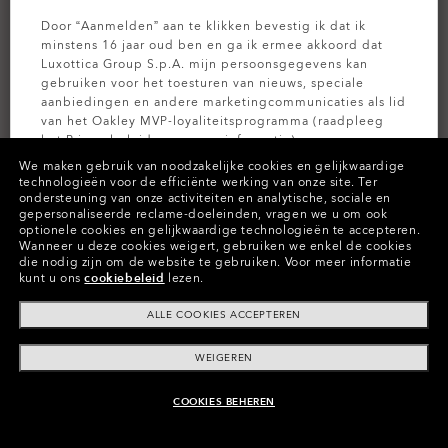
Door “Aanmelden” aan te klikken bevestig ik dat ik
minstens 16 jaar oud ben en ga ik ermee akkoord dat
Luxottica Group S.p.A. mijn persoonsgegevens kan
gebruiken voor het toesturen van nieuws, speciale
aanbiedingen en andere marketingcommunicaties als lid
van het Oakley MVP-loyaliteitsprogramma (raadpleeg
het
Privacybeleid
voor meer informatie).
We maken gebruik van noodzakelijke cookies en gelijkwaardige
technologieën voor de efficiënte werking van onze site.
Ter
AANMELDEN
ondersteuning van onze activiteiten en analytische, sociale en
PERSONALISEER HET
gepersonaliseerde reclame-doeleinden, vragen we u om ook
optionele cookies en gelijkwaardige technologieën te accepteren.
Kleuren (9)
Prizm Grey
Glazen,
Wanneer u deze cookies weigert, gebruiken we enkel de cookies
die nodig zijn om de website te gebruiken.
Voor meer informatie
Polished Black
Montuur
kunt u ons
cookiebeleid
lezen.
ALLE COOKIES ACCEPTEREN
Maat:
Universeel
Pasvorm
Standaard - Pasvorm Met Hoge Brug
WEIGEREN
Leeftijdscategorie
7-10 Jaar
Formaatgids weergeven
COOKIES BEHEREN
AAN WINKELMAND TOEVOEGEN