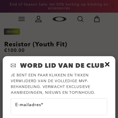
End of Season Sale: tot 50% korting op kleding en
accessoires
Skip to
Slide 2 of 3. End of Season Sale: tot 50% korting op k
main
content
JEUGD
Resistor (Youth Fit)
€100.00
WORD LID VAN DE CLUB
JE BENT EEN PAAR KLIKKEN EN TIKKEN
VERWIJDERD VAN DE VOLLEDIGE MVP-
BEHANDELING. VERWACHT EXCLUSIEVE
AANBIEDINGEN, NIEUWS EN TOPINHOUD.
E-mailadres*