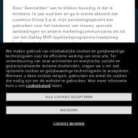
Door “Aanmelden” aan te klikken bevestig ik dat ik
minstens 16 jaar oud ben en ga ik ermee akkoord dat
Luxottica Group S.p.A. mijn persoonsgegevens kan
gebruiken voor het toesturen van nieuws, speciale
aanbiedingen en andere marketingcommunicaties als lid
van het Oakley MVP-loyaliteitsprogramma (raadpleeg
het
Privacybeleid
voor meer informatie).
We maken gebruik van noodzakelijke cookies en gelijkwaardige
-20% OP CUSTOM-BRILLEN
technologieën voor de efficiënte werking van onze site.
Ter
AANMELDEN
ondersteuning van onze activiteiten en analytische, sociale en
gepersonaliseerde reclame-doeleinden, vragen we u om ook
Bespaar tijdelijk op gepersonaliseerde stijlen.
optionele cookies en gelijkwaardige technologieën te accepteren.
Wanneer u deze cookies weigert, gebruiken we enkel de cookies
die nodig zijn om de website te gebruiken.
Voor meer informatie
kunt u ons
cookiebeleid
lezen.
SHOP CUSTOM
ALLE COOKIES ACCEPTEREN
WEIGEREN
COOKIES BEHEREN