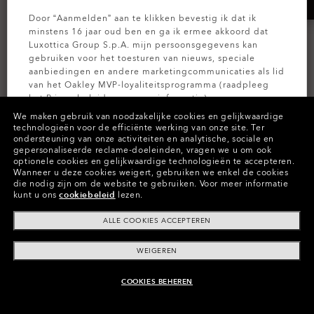
Door “Aanmelden” aan te klikken bevestig ik dat ik
minstens 16 jaar oud ben en ga ik ermee akkoord dat
Luxottica Group S.p.A. mijn persoonsgegevens kan
gebruiken voor het toesturen van nieuws, speciale
aanbiedingen en andere marketingcommunicaties als lid
van het Oakley MVP-loyaliteitsprogramma (raadpleeg
het
Privacybeleid
voor meer informatie).
HSTN SQ
We maken gebruik van noodzakelijke cookies en gelijkwaardige
AI-BRIL
technologieën voor de efficiënte werking van onze site.
Ter
Oakley Meta HSTN
AANMELDEN
Prizm™
ondersteuning van onze activiteiten en analytische, sociale en
gepersonaliseerde reclame-doeleinden, vragen we u om ook
7 Kleuren
Transitions®
optionele cookies en gelijkwaardige technologieën te accepteren.
€182.00
Wanneer u deze cookies weigert, gebruiken we enkel de cookies
8 Kleuren
die nodig zijn om de website te gebruiken.
Voor meer informatie
Glazen op sterkte
€519.00
kunt u ons
cookiebeleid
lezen.
beschikbaar
€173.00/maand
of vanaf
ALLE COOKIES ACCEPTEREN
WEIGEREN
COOKIES BEHEREN