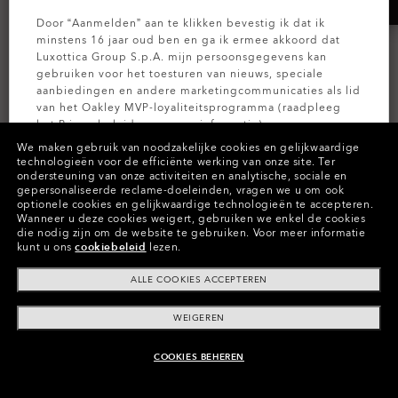
Door “Aanmelden” aan te klikken bevestig ik dat ik
minstens 16 jaar oud ben en ga ik ermee akkoord dat
Luxottica Group S.p.A. mijn persoonsgegevens kan
gebruiken voor het toesturen van nieuws, speciale
aanbiedingen en andere marketingcommunicaties als lid
van het Oakley MVP-loyaliteitsprogramma (raadpleeg
het
Privacybeleid
voor meer informatie).
We maken gebruik van noodzakelijke cookies en gelijkwaardige
technologieën voor de efficiënte werking van onze site.
Ter
AANMELDEN
VELO STELVIO
ondersteuning van onze activiteiten en analytische, sociale en
ROAD PERFORMANCE
gepersonaliseerde reclame-doeleinden, vragen we u om ook
3 Kleuren
optionele cookies en gelijkwaardige technologieën te accepteren.
ARO5 Race Giro d'Italia
€300.00
Wanneer u deze cookies weigert, gebruiken we enkel de cookies
die nodig zijn om de website te gebruiken.
Voor meer informatie
€220.00
kunt u ons
cookiebeleid
lezen.
ALLE COOKIES ACCEPTEREN
WEIGEREN
COOKIES BEHEREN