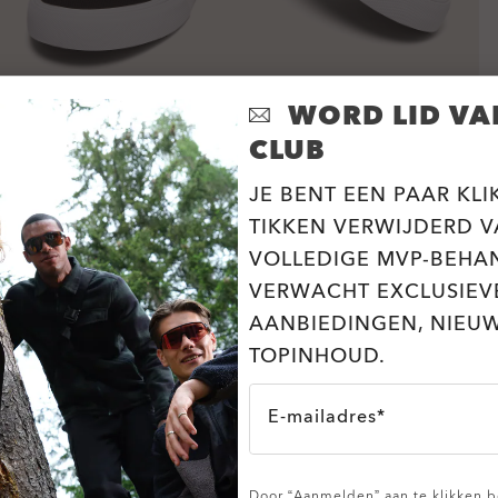
WORD LID VA
CLUB
JE BENT EEN PAAR KLI
TIKKEN VERWIJDERD V
VOLLEDIGE MVP-BEHA
VERWACHT EXCLUSIEV
AANBIEDINGEN, NIEU
TOPINHOUD.
E-mailadres*
Door “Aanmelden” aan te klikken be