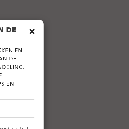
N DE
KKEN EN
AN DE
NDELING.
E
WS EN
vestig ik dat ik