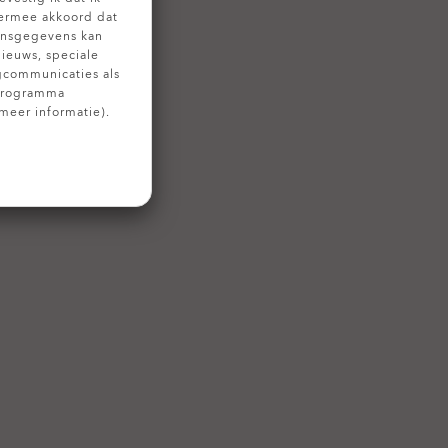
 ermee akkoord dat
oonsgegevens kan
nieuws, speciale
gcommunicaties als
sprogramma
meer informatie).