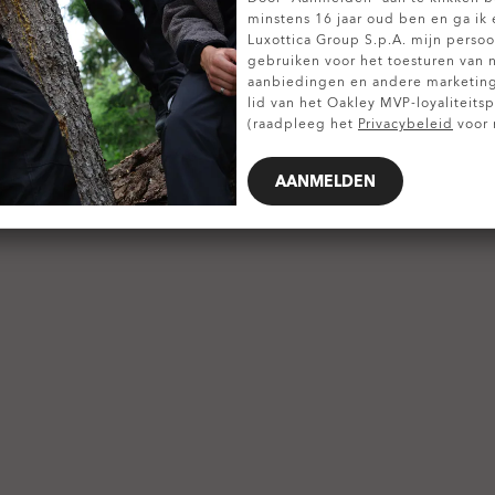
TOON DETAILS
minstens 16 jaar oud ben en ga ik
Luxottica Group S.p.A. mijn pers
gebruiken voor het toesturen van 
aanbiedingen en andere marketin
lid van het Oakley MVP-loyaliteit
(raadpleeg het
Privacybeleid
voor 
AANMELDEN