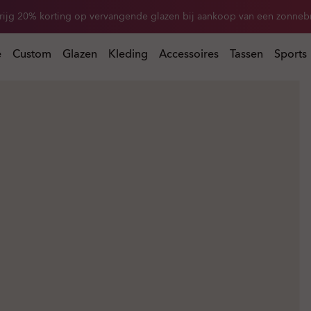
rijg 20% korting op vervangende glazen bij aankoop van een zonnebr
 bij aankoop van een zonnebril
e
Custom
Glazen
Kleding
Accessoires
Tassen
Sports