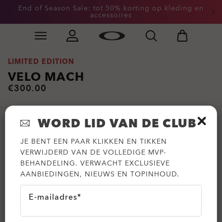
End of Season Sale: tot 50% korting op kleding en
accessoires
Skip to
Slide 2 of 3. End of Season Sale: tot 50% korting op k
main
content
LIMITED EDITION
VELO MACH
€300.00
WORD LID VAN DE CLUB
JE BENT EEN PAAR KLIKKEN EN TIKKEN
VERWIJDERD VAN DE VOLLEDIGE MVP-
BEHANDELING. VERWACHT EXCLUSIEVE
AANBIEDINGEN, NIEUWS EN TOPINHOUD.
E-mailadres*