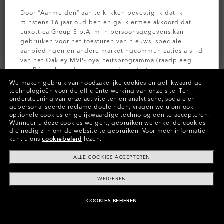
Door “Aanmelden” aan te klikken bevestig ik dat ik
minstens 16 jaar oud ben en ga ik ermee akkoord dat
Luxottica Group S.p.A. mijn persoonsgegevens kan
gebruiken voor het toesturen van nieuws, speciale
aanbiedingen en andere marketingcommunicaties als lid
van het Oakley MVP-loyaliteitsprogramma (raadpleeg
het
Privacybeleid
voor meer informatie).
We maken gebruik van noodzakelijke cookies en gelijkwaardige
technologieën voor de efficiënte werking van onze site.
Ter
AANMELDEN
ondersteuning van onze activiteiten en analytische, sociale en
gepersonaliseerde reclame-doeleinden, vragen we u om ook
Kleuren (3)
Red/black Pro
optionele cookies en gelijkwaardige technologieën te accepteren.
Wanneer u deze cookies weigert, gebruiken we enkel de cookies
die nodig zijn om de website te gebruiken.
Voor meer informatie
kunt u ons
cookiebeleid
lezen.
Maat
L
ALLE COOKIES ACCEPTEREN
WEIGEREN
Maattabel
COOKIES BEHEREN
AAN WINKELMAND TOEVOEGEN