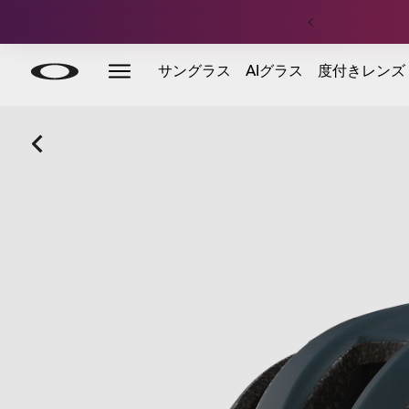
Skip to
Slide 3 of 4. サマーセール | フットウェア最大50%OFF
サングラス
AIグラス
度付きレンズ
main
content