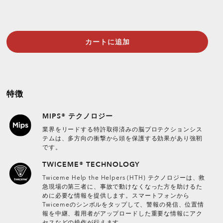
カートに追加
特徴
MIPS® テクノロジー
業界をリードする特許取得済みの脳プロテクションシス
テムは、多方向の衝撃から頭を保護する効果があり強靭
です。
TWICEME® TECHNOLOGY
Twiceme Help the Helpers (HTH) テクノロジーは、救
急現場の第三者に、事故で動けなくなった方を助けるた
めに必要な情報を提供します。スマートフォンから
Twicemeのシンボルをタップして、警報の発信、位置情
報を中継、着用者がアップロードした重要な情報にアク
セスなどの操作が行えます。