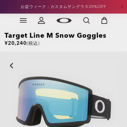
定価アパレル：合計¥15,000以上のご注文で20%OFFが
お盆ウィーク：カスタムサングラス20%OFF
適用
Skip to
Slide 3 of 4. 定価アパレル：合計¥15,000以上のご注文
main
content
Target Line M Snow Goggles
¥20,240
(税込)