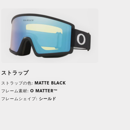
ストラップ
ストラップの色:
MATTE BLACK
フレーム素材:
O MATTER™
TRANSITIONS®
フレームシェイプ:
シールド
O Athuentics 1.50 Slim
XTRACTIVE® NEW
普段使い用にお勧めのレンズです。度数（+1.50から–1.50）。軽量
GENERATION
で耐久性があり、カジュアルな着用者に最適です。
TRANSITIONS® LIGHT
TRANSITIONS® GEN S™
スリムで低ボリュームのデザインが日常の快適さを提供。
PRIZM GAMING™ 2.0
サングラスレンズ
INTELLIGENT LENSES™
安心できる割れにくい構造。
OAKLEY BLUE READY
低い度数を使用する方に最適。妥協のない耐久性。
Single vision
単焦点レンズ