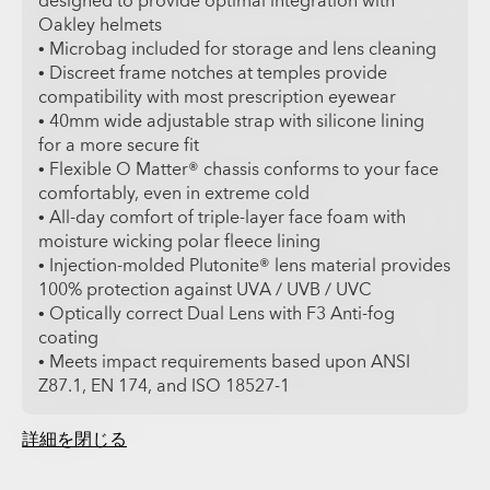
designed to provide optimal integration with
Oakley helmets
• Microbag included for storage and lens cleaning
• Discreet frame notches at temples provide
compatibility with most prescription eyewear
• 40mm wide adjustable strap with silicone lining
for a more secure fit
• Flexible O Matter® chassis conforms to your face
comfortably, even in extreme cold
• All-day comfort of triple-layer face foam with
moisture wicking polar fleece lining
• Injection-molded Plutonite® lens material provides
100% protection against UVA / UVB / UVC
• Optically correct Dual Lens with F3 Anti-fog
coating
• Meets impact requirements based upon ANSI
Z87.1, EN 174, and ISO 18527-1
詳細を閉じる