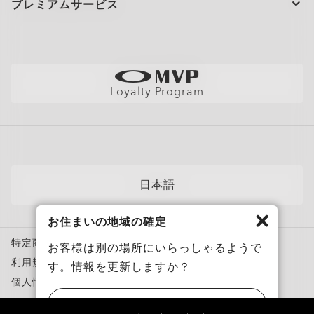
プレミアムサービス
大量注文とギフト
配送と返品
全てのサービスを表示
サイトマップ
製品の保証について
Oakleyのストアロケーターとストアマップ
採用情報
AI グラスの製品保証について
店舗の視力測定を予約する
直営店
フィットガイド
Loyalty Program
アポイントを予約する
メンバーズクラブ
AIグラスQ&A
自分にぴったりのフレームを見つけよう
News
各カテゴリー​
サングラス
日本語
スポーツサングラス
お住まいの地域の確定
度付き対応メガネ
特定商取引法に基づく表記
度付き対応サングラス
お客様は別の場所にいらっしゃるようで
利用規約
す。情報を更新しますか？
トレーニングウェア
個人情報保護方針
スノーゴーグル
ニセモノを報告
アメリカ
カスタムメガネ