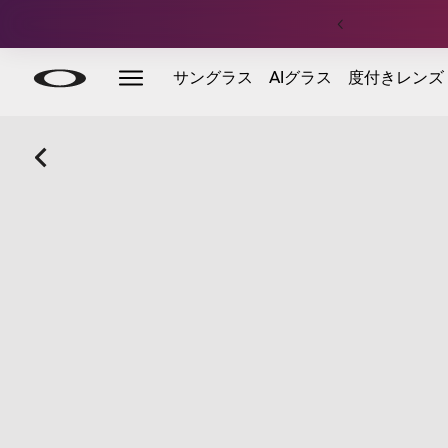
Skip to
Slide 3 of 4. 定価アパレル：合計¥15,000以上のご注文
サングラス
AIグラス
度付きレンズ
main
content