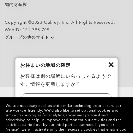
カスタムメガネ
知的財産権
Oakley Meta
特別キャンペーン
Copyright ©2023 Oakley, Inc. All Rights Reserved.
WebID:
151 798 709
グループの他のサイト
お住まいの地域の確定
お客様は別の場所にいらっしゃるようで
す。情報を更新しますか？
アメリカ
We use necessary cookies and similar technologies to ensure our
site works efficiently.
We’d also like to set optional cookies and
similar technologies for analytics, social and personalised
日本
advertising to help us improve and monitor our activities and the
activities carried out by our third parties partners.
If you click
“refuse”, we will activate only the necessary cookies that enable you