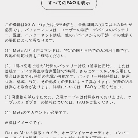
ンズ、CR39およびポリカーボネートで実施。ブルーバイオレットラ
閉じる
閉じる
閉じる
超薄型でスリムなレンズ。
すべてのFAQを表示
閉じる
閉じる
イトは450〜455nmです。（ISO TR20772:2018）
一日中快適な軽量デザイン。
パフォーマンスを追求して設計
高い度数でもシャープでクリアな視界。
様々な環境下で性能を発揮するOakley True Digital™
この機能は5G Wi-Fiまたは携帯通信と、最低周囲温度5℃以上の条件が
閉じる
レンズの技術を体験してください。Oakley Stealth™
必要です。パフォーマンスは、ユーザーの場所、デバイスのバッテリ
閉じる
プロのプレミアム反射防止レンズコーティングが施さ
ー、温度、インターネット接続、他のデバイスからの干渉、その他多く
れています。
の要因によって異なります。
(1）Meta AIと音声コマンドは、特定の国と言語でのみ利用可能です。
デジタル強化された表面
現地の対応状況をご確認ください。
最適化された視覚的明瞭さ
まぶしさの軽減
(2）1回の充電で最大8時間のバッテリー持続（通常使用時）、または
連続オーディオ再生や音声通話で5時間、さらにケースをフル充電した
場合は追加で48時間の充電が可能です。バッテリー持続時間は、使用
状況、構成、設定、その他多くの要因によって異なります。実際の結果
は異なる場合があります。詳細については、FAQをご覧ください。
(3) 廃棄物を減らすために、充電ケーブルは付属されておりません。ケ
ーブルとアダプターの情報については、FAQをご覧ください。
(4）Metaのアカウントが必要です。
画像はイメージです。
Oakley Metaの特徴：カメラ、オープンイヤーオーディオ、コンパニ