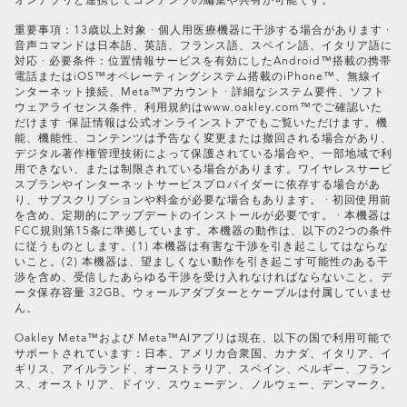
オンアプリと連携してコンテンツの編集や共有が可能です。
重要事項：13歳以上対象 · 個人用医療機器に干渉する場合があります ·
音声コマンドは日本語、英語、フランス語、スペイン語、イタリア語に
Oakley Meta HSTN Replacement Lens
対応 · 必要条件：位置情報サービスを有効にしたAndroid™搭載の携帯
電話またはiOS™オペレーティングシステム搭載のiPhone™、無線イ
¥28,600
ンターネット接続、Meta™アカウント · 詳細なシステム要件、ソフト
ウェアライセンス条件、利用規約はwww.oakley.com™でご確認いた
だけます ·保証情報は公式オンラインストアでもご覧いただけます。機
能、機能性、コンテンツは予告なく変更または撤回される場合があり、
デジタル著作権管理技術によって保護されている場合や、一部地域で利
用できない、または制限されている場合があります。ワイヤレスサービ
スプランやインターネットサービスプロバイダーに依存する場合があ
り、サブスクリプションや料金が必要な場合もあります。 · 初回使用前
を含め、定期的にアップデートのインストールが必要です。 · 本機器は
FCC規則第15条に準拠しています。本機器の動作は、以下の2つの条件
に従うものとします。(1) 本機器は有害な干渉を引き起こしてはならな
いこと。(2) 本機器は、望ましくない動作を引き起こす可能性のある干
渉を含め、受信したあらゆる干渉を受け入れなければならないこと。デ
ータ保存容量 32GB。ウォールアダプターとケーブルは付属していませ
ん。
Oakley Meta™および Meta™AIアプリは現在、以下の国で利用可能で
サポートされています：日本、アメリカ合衆国、カナダ、イタリア、イ
ギリス、アイルランド、オーストラリア、スペイン、ベルギー、フラン
ス、オーストリア、ドイツ、スウェーデン、ノルウェー、デンマーク。