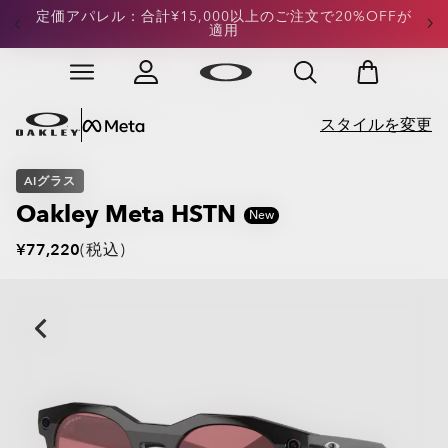
定価アパレル：合計¥15,000以上のご注文で20%OFFが
適用
Skip to
Slide 3 of 4. 定価アパレル：合計¥15,000以上のご注文
main
content
スタイルを変更
AIグラス
Oakley Meta HSTN
¥77,220
(税込)
画像 1/ 8: Oakley Meta HSTN - Black