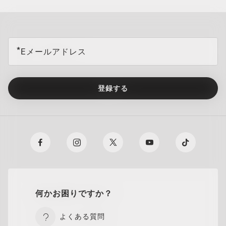
all brands check
Eメールアドレス
Oakley Meta HSTN Replacement Lens
登録する
¥28,600
何かお困りですか？
よくある質問