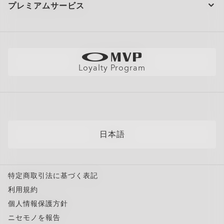
お問い合わせ
ショッピングサポート
プレミアムサービス
大量注文とギフト
配送と返品
全てのサービスを表示
サイトマップ
製品の保証について
Oakleyのストアロケーターとストアマップ
採用情報
AI グラスの製品保証について
店舗の視力測定を予約する
直営店
フィットガイド
Loyalty Program
アポイントを予約する
メンバーズクラブ
AIグラスQ&A
自分にぴったりのフレームを見つけよう
News
各カテゴリー​
サングラス
日本語
スポーツサングラス
度付き対応メガネ
特定商取引法に基づく表記
度付き対応サングラス
Oakley Meta HSTN Replacement Lens
利用規約
トレーニングウェア
¥13,200
個人情報保護方針
スノーゴーグル
ニセモノを報告