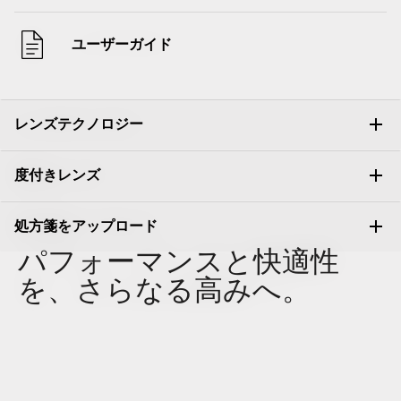
ユーザーガイド
レンズテクノロジー
度付きレンズ
画像の上でマウスをタップして保持すると表示されま
処方箋をアップロード
す。 Prizm™
パフォーマンスと快適性
革新的なレンズテクノロジー
処方箋情報をお伺いします。3つの異なるオプションから
を、さらなる高みへ。
スポーツから日常生活まで、私達のレンズは品質と革
お選びください。
PRIZM™
新的なデザインを融合させ、フィット感、形状、機能
Prizm™レンズ技術は、色とコントラストを強化し、すべ
において優れた品質を提供します。
TRANSITIONS®
ての詳細をより明確に見るのに役立ちます。
O Athuentics 1.50 Slim
手動で入力してください。
シグネチャーエッチングロゴ
XTRACTIVE® NEW
普段使い用にお勧めのレンズです。度数（+1.50から–1.50）。軽量
パフォーマンスをサポートするためのデザイン
GENERATION
チェックアウト前に処方箋情報を手動で入力する
で耐久性があり、カジュアルな着用者に最適です。