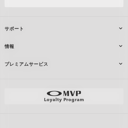
Transitions® XTRActive® ニュージェネレーションおよびクリアレ
閉じる
応するように設計されています。
閉じる
ンズ、CR39およびポリカーボネートで実施。ブルーバイオレットラ
閉じる
閉じる
閉じる
超薄型でスリムなレンズ。
閉じる
閉じる
イトは450〜455nmです。（ISO TR20772:2018）
一日中快適な軽量デザイン。
高い度数でもシャープでクリアな視界。
サポート
閉じる
閉じる
注文の状況
情報
製品のお手入れ
お問い合わせ
ショッピングサポート
プレミアムサービス
大量注文とギフト
配送と返品
全てのサービスを表示
サイトマップ
製品の保証について
Oakleyのストアロケーターとストアマップ
採用情報
AI グラスの製品保証について
店舗の視力測定を予約する
直営店
フィットガイド
Loyalty Program
アポイントを予約する
メンバーズクラブ
AIグラスQ&A
自分にぴったりのフレームを見つけよう
News
各カテゴリー​