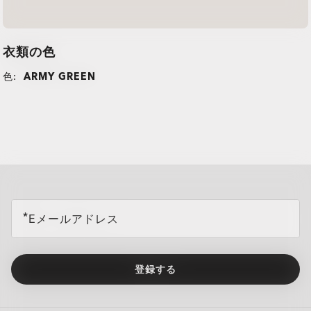
衣類の色
色:
ARMY GREEN
all brands check
Eメールアドレス
登録する
TRANSITIONS®
O Athuentics 1.50 Slim
XTRACTIVE® NEW
普段使い用にお勧めのレンズです。度数（+1.50から–1.50）。軽量