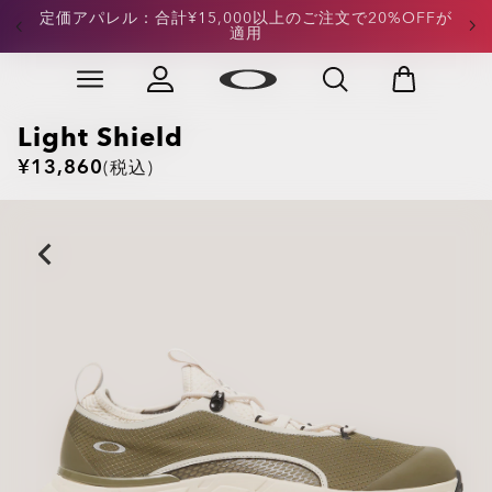
定価アパレル：合計¥15,000以上のご注文で20%OFFが
定価フットウェア：合計¥15,000以上のご注文で
20%OFFが適用
適用
Skip to
Slide 4 of 4. 定価フットウェア：合計¥15,000以上のご
main
content
Light Shield
¥13,860
(税込)