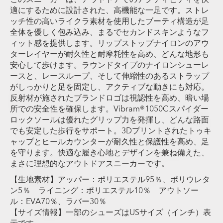
適にするために設計された、高機能な一足です。ストレ
ッチ性の高いライクラ素材を使用したブーティ構造が足
全体を優しく包み込み、まるでセカンドスキンようなフ
ィット感を提供します。リップストップナイロンのアウ
ターレイヤーが耐久性と耐摩耗性を高め、どんな地形も
安心して歩けます。ラウンドタイプのナイロンシューレ
ースと、レースループ、そして伸縮性のあるストラップ
がしっかりと足を固定し、アクティブな動きにも対応。
反射材が施されたブランドロゴは視認性を高め、暗い場
所での安全性を確保します。Vibram®1050Cスパイダー
ロックソールは優れたグリップ力を発揮し、どんな路面
でも安定した歩行をサポート。3Dプリントされたトゥキ
ャップとヒールカウンターが耐久性と保護性を高め、足
を守ります。快適な履き心地とデザインを兼ね備えた、
まさに理想的なアウトドアスニーカーです。
【生地素材】アッパー：ポリエステル95％、ポリウレタ
ン5％ ライニング：ポリエステル10％ アウトソー
ル：EVA70％、ラバー30％
【サイズ情報】一部のシューズはUSサイズ（インチ）表