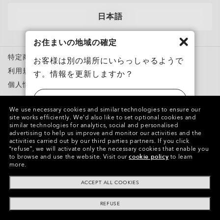
サングラス
日本語
スポーツサングラス
お住まいの地域の確定
度付き対応メガネ
特定商取引法に基づく表記
度付き対応サングラス
お客様は別の場所にいらっしゃるようで
利用規約
す。情報を更新しますか？
トレーニングウェア
個人情報保護方針
スノーゴーグル
ニセモノを報告
アメリカ
カスタムメガネ
We use necessary cookies and similar technologies to ensure our
知的財産権
site works efficiently.
We’d also like to set optional cookies and
Oakley Meta
similar technologies for analytics, social and personalised
日本
advertising to help us improve and monitor our activities and the
特別キャンペーン
activities carried out by our third parties partners.
If you click
Copyright ©2023 Oakley, Inc. All Rights Reserved.
“refuse”, we will activate only the necessary cookies that enable you
WebID:
164 775 215
to browse and use the website.
Visit our
cookie policy
to learn
more.
グループの他のサイト
ACCEPT ALL COOKIES
REFUSE