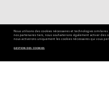
Nous utilisons des cookies nécessaires et technologies similaire
nos partenaires tiers, nous souhaiterions également activer des coo
nous activerons uniquement les cookies nécessaires qui vous perme
GESTION DES COOKIES