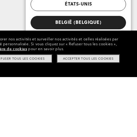
ÉTATS-UNIS
BELGIË (BELGIQUE)
rer nos activités et surveiller nos activités et celles réalisées par
té personnalisée.
Si vous cliquez sur « Refuser tous les cookies »,
ière de cookies
pour en savoir plus.
EFUSER TOUS LES COOKIES
ACCEPTER TOUS LES COOKIES