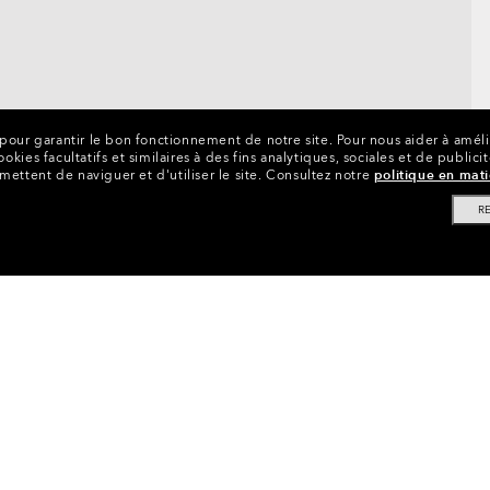
s pour garantir le bon fonctionnement de notre site.
Pour nous aider à amélio
kies facultatifs et similaires à des fins analytiques, sociales et de publici
ttent de naviguer et d'utiliser le site.
Consultez notre
politique en mat
R