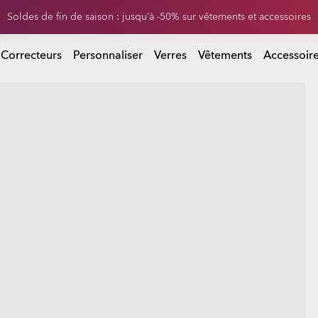
0 % sur les verres de rechange à l’achat d’une paire de lunettes de sol
Soldes de fin de saison : jusqu’à -50% sur vêtements et accessoires
 d’une paire de lunettes de soleil
 Correcteurs
Personnaliser
Verres
Vêtements
Accessoir