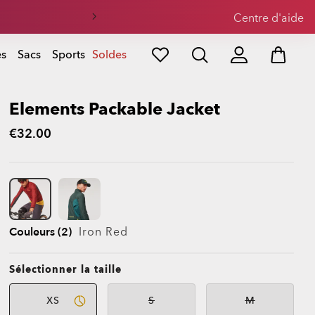
Centre d'aide
es
Sacs
Sports
Soldes
Elements Packable Jacket
€32.00
Couleurs (2)
Iron Red
Sélectionner la taille
XS
S
M
Indisponible
Indisponible