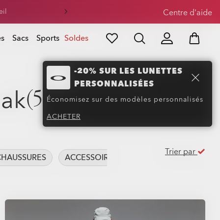
eil
Centre d'aide
es
Sacs
Sports
Soldes
-20% SUR LES LUNETTES
PERSONNALISÉES
eak
(54)
Économisez sur des modèles personnalisés
ACHETER
Trier par
CHAUSSURES
ACCESSOIRES