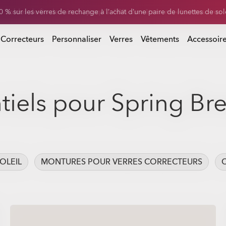
0 % sur les verres de rechange à l’achat d’une paire de lunettes de sol
-20% sur les lunettes personnalisées
 Correcteurs
Personnaliser
Verres
Vêtements
Accessoir
tiels pour Spring Br
OLEIL
MONTURES POUR VERRES CORRECTEURS