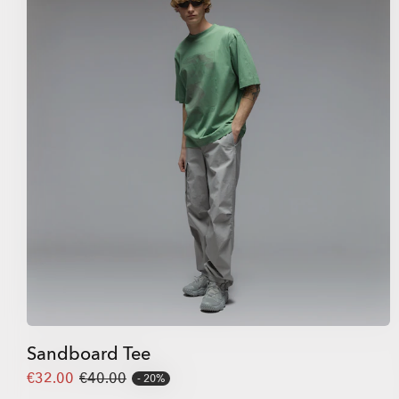
Sandboard Tee
€32.00
€40.00
20%