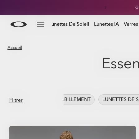
-2
Skip to
Slide 1 of 3. -20% sur les lunettes personnalisées
Lunettes De Soleil
Lunettes IA
Verres
main
content
Accueil
Essen
HABILLEMENT
LUNETTES DE S
Filtrer