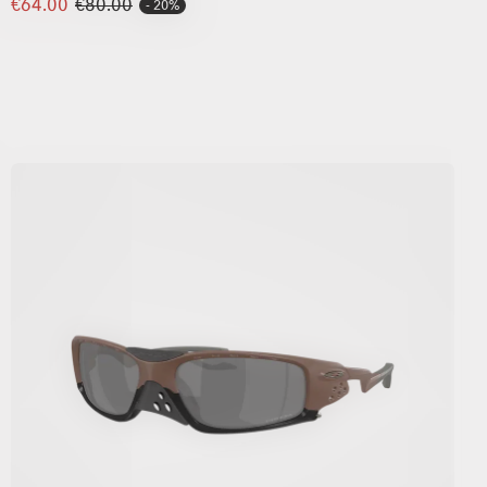
€64.00
€80.00
20%