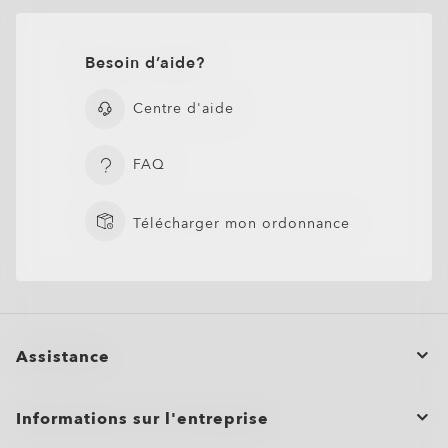
Besoin d’aide?
Centre d'aide
FAQ
Télécharger mon ordonnance
Assistance
Statut de la commande
Informations sur l'entreprise
O Authentics 1.50 aminci
TRANSITIONS®
Annuler ou retourner/échanger une commande