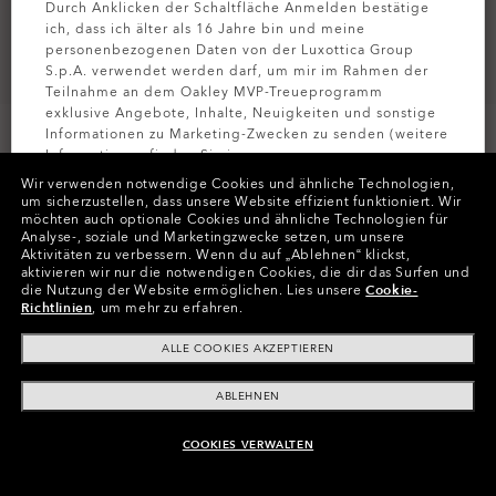
Durch Anklicken der Schaltfläche Anmelden bestätige
ich, dass ich älter als 16 Jahre bin und meine
personenbezogenen Daten von der Luxottica Group
S.p.A. verwendet werden darf, um mir im Rahmen der
Teilnahme an dem Oakley MVP-Treueprogramm
exklusive Angebote, Inhalte, Neuigkeiten und sonstige
Informationen zu Marketing-Zwecken zu senden (weitere
Informationen finden Sie in unserer
Datenschutzbestimmungen
).
Wir verwenden notwendige Cookies und ähnliche Technologien,
um sicherzustellen, dass unsere Website effizient funktioniert.
Wir
möchten auch optionale Cookies und ähnliche Technologien für
Farben (3)
Gestell
Satin Black
MELDEN SIE
Analyse-, soziale und Marketingzwecke setzen, um unsere
Aktivitäten zu verbessern.
Wenn du auf „Ablehnen“ klickst,
aktivieren wir nur die notwendigen Cookies, die dir das Surfen und
M (129mm)
Größe:
die Nutzung der Website ermöglichen.
Lies unsere
Cookie-
Richtlinien
, um mehr zu erfahren.
Passform
Normale - Universelle Passform
Größenanleitung ansehen
ALLE COOKIES AKZEPTIEREN
ABLEHNEN
In Raten zahlen
COOKIES VERWALTEN
ZUM WARENKORB HINZUFÜGEN