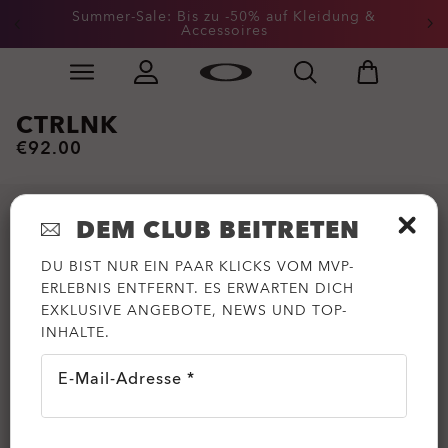
Summer-Sale: Bis zu -50% auf Kleidung &
Accessoires
Skip to
Slide 2 of 3. Summer-Sale: Bis zu -50% auf Kleidung &
main
content
CTRLNK
€92.00
DEM CLUB BEITRETEN
DU BIST NUR EIN PAAR KLICKS VOM MVP-
ERLEBNIS ENTFERNT. ES ERWARTEN DICH
EXKLUSIVE ANGEBOTE, NEWS UND TOP-
INHALTE.
E-Mail-Adresse *