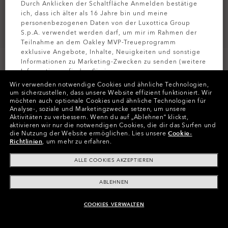
Durch Anklicken der Schaltfläche Anmelden bestätige
ich, dass ich älter als 16 Jahre bin und meine
personenbezogenen Daten von der Luxottica Group
S.p.A. verwendet werden darf, um mir im Rahmen der
Teilnahme an dem Oakley MVP-Treueprogramm
exklusive Angebote, Inhalte, Neuigkeiten und sonstige
Informationen zu Marketing-Zwecken zu senden (weitere
Informationen finden Sie in unserer
Datenschutzbestimmungen
).
Wir verwenden notwendige Cookies und ähnliche Technologien,
um sicherzustellen, dass unsere Website effizient funktioniert.
Wir
möchten auch optionale Cookies und ähnliche Technologien für
Farben (9)
Gestell
Matte Translucent Blue
MELDEN SIE
Analyse-, soziale und Marketingzwecke setzen, um unsere
Aktivitäten zu verbessern.
Wenn du auf „Ablehnen“ klickst,
aktivieren wir nur die notwendigen Cookies, die dir das Surfen und
XXL (141mm)
-
Diese Größe passt den
Größe:
die Nutzung der Website ermöglichen.
Lies unsere
Cookie-
meisten Menschen.
Richtlinien
, um mehr zu erfahren.
Passform
Schmale - Mit Hohem Steg
ALLE COOKIES AKZEPTIEREN
Größenanleitung ansehen
ABLEHNEN
COOKIES VERWALTEN
ZUM WARENKORB HINZUFÜGEN
In Raten zahlen