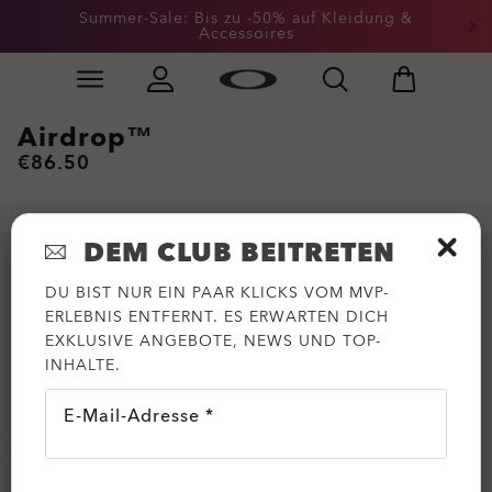
Summer-Sale: Bis zu -50% auf Kleidung &
Accessoires
Skip to
Slide 2 of 3. Summer-Sale: Bis zu -50% auf Kleidung &
main
content
Airdrop™
€86.50
DEM CLUB BEITRETEN
DU BIST NUR EIN PAAR KLICKS VOM MVP-
ERLEBNIS ENTFERNT. ES ERWARTEN DICH
EXKLUSIVE ANGEBOTE, NEWS UND TOP-
INHALTE.
E-Mail-Adresse *