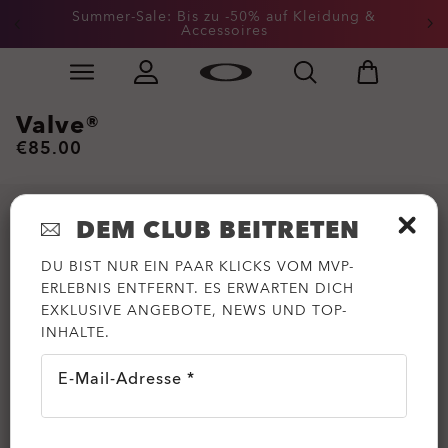
Summer-Sale: Bis zu -50% auf Kleidung &
Accessoires
Skip to
Slide 2 of 3. Summer-Sale: Bis zu -50% auf Kleidung &
main
content
Valve®
€85.00
DEM CLUB BEITRETEN
DU BIST NUR EIN PAAR KLICKS VOM MVP-
ERLEBNIS ENTFERNT. ES ERWARTEN DICH
EXKLUSIVE ANGEBOTE, NEWS UND TOP-
INHALTE.
E-Mail-Adresse *