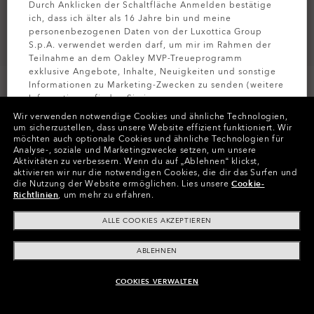
Durch Anklicken der Schaltfläche Anmelden bestätige
ich, dass ich älter als 16 Jahre bin und meine
personenbezogenen Daten von der Luxottica Group
S.p.A. verwendet werden darf, um mir im Rahmen der
Teilnahme an dem Oakley MVP-Treueprogramm
exklusive Angebote, Inhalte, Neuigkeiten und sonstige
Größe:
Eine Größe für alle
Informationen zu Marketing-Zwecken zu senden (weitere
Informationen finden Sie in unserer
Passform
Normale - Mit Hohem Steg
Datenschutzbestimmungen
).
Wir verwenden notwendige Cookies und ähnliche Technologien,
Größenanleitung ansehen
um sicherzustellen, dass unsere Website effizient funktioniert.
Wir
möchten auch optionale Cookies und ähnliche Technologien für
MELDEN SIE
Analyse-, soziale und Marketingzwecke setzen, um unsere
Aktivitäten zu verbessern.
Wenn du auf „Ablehnen“ klickst,
aktivieren wir nur die notwendigen Cookies, die dir das Surfen und
In Raten zahlen
die Nutzung der Website ermöglichen.
Lies unsere
Cookie-
Richtlinien
, um mehr zu erfahren.
ALLE COOKIES AKZEPTIEREN
ABLEHNEN
ONLINE NICHT VERFÜGBAR, ÄHNLICHE
COOKIES VERWALTEN
PRODUKTE KAUFEN
Produktinformationen