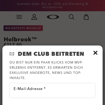
Summer-Sale: Bis zu -50% auf Kleidung &
Accessoires
Skip to
Slide 2 of 3. Summer-Sale: Bis zu -50% auf Kleidung &
main
content
BELIEBTESTE MODELLE
Holbrook™
€217.00
DEM CLUB BEITRETEN
DU BIST NUR EIN PAAR KLICKS VOM MVP-
ERLEBNIS ENTFERNT. ES ERWARTEN DICH
EXKLUSIVE ANGEBOTE, NEWS UND TOP-
INHALTE.
E-Mail-Adresse *