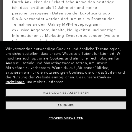
Durch Anklicken der Schaltfläche Anmelden bestätige
ich, dass ich älter als 16 Jahre bin und meine
personenbezogenen Daten von der Luxottica Group
S.p.A. verwendet werden darf, um mir im Rahmen der
Teilnahme an dem Oakley MVP-Treueprogramm
exklusive Angebote, Inhalte, Neuigkeiten und sonstige
Informationen zu Marketing-Zwecken zu senden (weitere
Informationen finden Sie in unserer
Datenschutzbestimmungen
).
Wir verwenden notwendige Cookies und ähnliche Technologien,
um sicherzustellen, dass unsere Website effizient funktioniert.
Wir
möchten auch optionale Cookies und ähnliche Technologien für
PERSONALISIEREN
MELDEN SIE
Analyse-, soziale und Marketingzwecke setzen, um unsere
Aktivitäten zu verbessern.
Wenn du auf „Ablehnen“ klickst,
Farben (29)
Gläser
Prizm Black Polarized
,
aktivieren wir nur die notwendigen Cookies, die dir das Surfen und
die Nutzung der Website ermöglichen.
Lies unsere
Cookie-
Gestell
Dark Ink Fade
Richtlinien
, um mehr zu erfahren.
ALLE COOKIES AKZEPTIEREN
Größe:
Eine Größe für alle
Passform
Normale - Mit Hohem Steg
ABLEHNEN
Größenanleitung ansehen
COOKIES VERWALTEN
ZUM WARENKORB HINZUFÜGEN
Jetzt Personalisieren