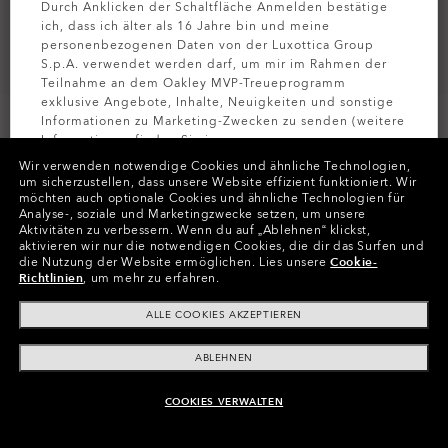
Durch Anklicken der Schaltfläche Anmelden bestätige
ich, dass ich älter als 16 Jahre bin und meine
personenbezogenen Daten von der Luxottica Group
S.p.A. verwendet werden darf, um mir im Rahmen der
Teilnahme an dem Oakley MVP-Treueprogramm
exklusive Angebote, Inhalte, Neuigkeiten und sonstige
Größe:
Eine Größe für alle
Informationen zu Marketing-Zwecken zu senden (weitere
Informationen finden Sie in unserer
Passform
Normale - Verstellbare Nasenpads
Datenschutzbestimmungen
).
Wir verwenden notwendige Cookies und ähnliche Technologien,
Größenanleitung ansehen
um sicherzustellen, dass unsere Website effizient funktioniert.
Wir
möchten auch optionale Cookies und ähnliche Technologien für
MELDEN SIE
Analyse-, soziale und Marketingzwecke setzen, um unsere
Aktivitäten zu verbessern.
Wenn du auf „Ablehnen“ klickst,
aktivieren wir nur die notwendigen Cookies, die dir das Surfen und
In Raten zahlen
die Nutzung der Website ermöglichen.
Lies unsere
Cookie-
Richtlinien
, um mehr zu erfahren.
ALLE COOKIES AKZEPTIEREN
ABLEHNEN
ONLINE NICHT VERFÜGBAR, ÄHNLICHE
COOKIES VERWALTEN
PRODUKTE KAUFEN
Produktinformationen