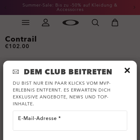
Summer-Sale: Bis zu -50% auf Kleidung &
Accessoires
Skip to
Slide 2 of 3. Summer-Sale: Bis zu -50% auf Kleidung &
main
content
Contrail
€102.00
DEM CLUB BEITRETEN
DU BIST NUR EIN PAAR KLICKS VOM MVP-
ERLEBNIS ENTFERNT. ES ERWARTEN DICH
EXKLUSIVE ANGEBOTE, NEWS UND TOP-
INHALTE.
E-Mail-Adresse *