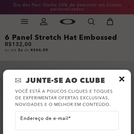
Dia dos Pais: Ganhe 20% de desconto em óculos
personalizados
Skip to
Slide 2 of 4. Dia dos Pais: Ganhe 20% de desconto em
main
content
6 Panel Stretch Hat Embossed
R$132,00
ou até
2x
de
R$66,00
JUNTE-SE AO CLUBE
VOCÊ ESTÁ A POUCOS CLIQUES E TOQUES
DE EXPERIMENTAR OFERTAS EXCLUSIVAS,
NOVIDADES E O MELHOR EM CONTEÚDO.
Endereço de e-mail*