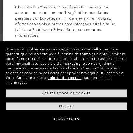
Clicando em “cadastrar”, confirmo ter mais de 16
anos e concordo com a utilização de meus dados
pessoais por Luxottica a fim de enviar-me notícias,
ofertas especiais e outras comunicações publicitárias
(visitar a
Política de Privacidade
para maiores
informações)
Tamanho
L/XL
Usamos os cookies necessários e tecnologias semelhantes para
INSCREVA-SE
garantir que nosso sítio Web funciona de forma eficiente.
Também
gostaríamos de definir cookies opcionais e tecnologias semelhantes
para fins analíticos, sociais e de marketing, que nos ajudam a
Tabela de tamanhos
melhorar as nossas atividades.
Se clicar em “recusar”, ativaremos
apenas os cookies necessários para poder navegar e utilizar o sítio
Web.
Consulte a nossa
política de cookies
para obter mais
informações.
EM DESTAQUE
ACEITAR TODOS OS COOKIES
HYDROLIX™
RECUSAR
Mantenha seu corpo fresco, seco e confortável com
absorção e retenção de umidade, além de um tempo
GERIR COOKIES
de secagem menor. O exclusivo sistema de gestão de
INDISPONÍVEL ON-LINE, VEJA SIMILARES
umidade O Hydrolix™ da Oakley funciona durante
toda a sua atividade.