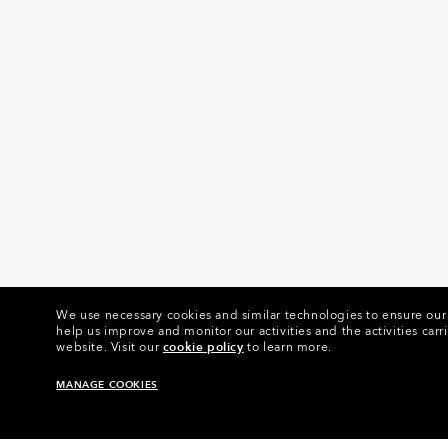
We use necessary cookies and similar technologies to ensure our s
help us improve and monitor our activities and the activities carri
website.
Visit our
cookie policy
to learn more.
MANAGE COOKIES