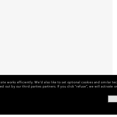
ite works efficiently.
We’d also like to set optional cookies and similar te
ed out by our third parties partners.
If you click “refuse”, we will activat