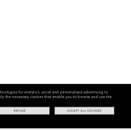
chnologies for analytics, social and personalised advertising to
e only the necessary cookies that enable you to browse and use the
REFUSE
ACCEPT ALL COOKIES