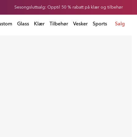
Sesongsluttsalg: Opptil 50 % rabatt på klær og tilbehør
ær og tilbehør
ustom
Glass
Klær
Tilbehør
Vesker
Sports
Salg