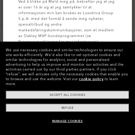
Ved å klikke på Meld meg på, bekrefter jeg at jeg
er over 16 år og at jeg samtykker til at
informasjonen min kan brukes av Luxottica Group
S.p.A. med det formål å sende meg nyheter,
spesialtilbud og andre
markedsføringskommunikasjoner, som et medlem
av Oakley MVP-kundeprogrammet (se
Personvernerklæring
for mer informasjon).
We use necessary cookies and similar technologies to ensure our
site works efficiently.
We’d also like to set optional cookies and
MELD DEG PÅ
similar technologies for analytics, social and personalised
Farge:
Prizm Rose Gold Polarized
Brilleglass
advertising to help us improve and monitor our activities and the
activities carried out by our third parties partners.
If you click
“refuse”, we will activate only the necessary cookies that enable you
to browse and use the website.
Visit our
cookie policy
to learn
more.
Betal over tid
ACCEPT ALL COOKIES
REFUSE
MANAGE COOKIES
LEGG I HANDLEVOGN