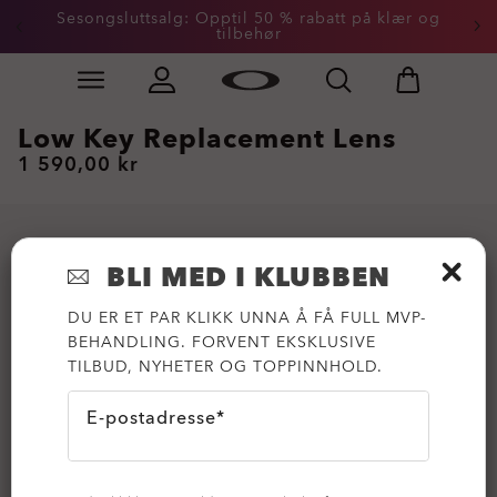
Sesongsluttsalg: Opptil 50 % rabatt på klær og
tilbehør
Skip to
Slide 2 of 3. Sesongsluttsalg: Opptil 50 % rabatt på kl
main
content
Low Key Replacement Lens
1 590,00 kr
BLI MED I KLUBBEN
DU ER ET PAR KLIKK UNNA Å FÅ FULL MVP-
BEHANDLING. FORVENT EKSKLUSIVE
TILBUD, NYHETER OG TOPPINNHOLD.
E-postadresse*