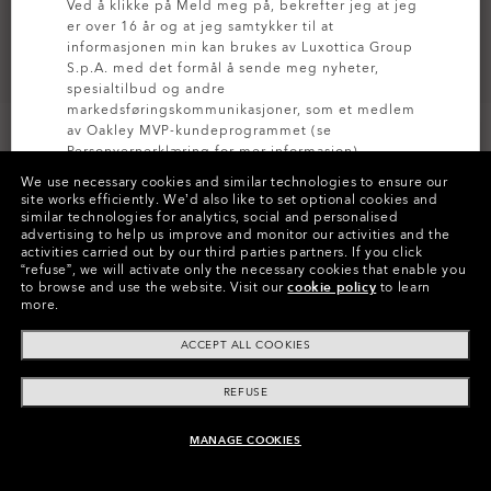
Ved å klikke på Meld meg på, bekrefter jeg at jeg
er over 16 år og at jeg samtykker til at
informasjonen min kan brukes av Luxottica Group
S.p.A. med det formål å sende meg nyheter,
spesialtilbud og andre
markedsføringskommunikasjoner, som et medlem
av Oakley MVP-kundeprogrammet (se
Personvernerklæring
for mer informasjon).
TILPASS DEN
We use necessary cookies and similar technologies to ensure our
site works efficiently.
We’d also like to set optional cookies and
MELD DEG PÅ
similar technologies for analytics, social and personalised
Farger (10)
Prizm Black
Brilleglass,
advertising to help us improve and monitor our activities and the
Steel
Innfatning
activities carried out by our third parties partners.
If you click
“refuse”, we will activate only the necessary cookies that enable you
to browse and use the website.
Visit our
cookie policy
to learn
Str.:
Én størrelse passer alle
more.
Passform
Normal - Bro Med Høy Passform
ACCEPT ALL COOKIES
Vis størrelsesguide
REFUSE
Customize Nå
MANAGE COOKIES
LEGG I HANDLEVOGN