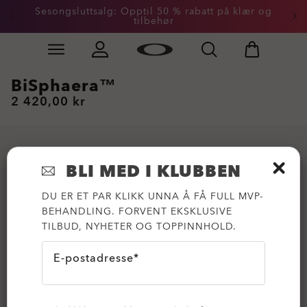
Sesongsluttsalg: Opptil 50 % rabatt på klær og
tilbehør
Skip to
Slide 2 of 3. Sesongsluttsalg: Opptil 50 % rabatt på kl
main
content
BiSphaera™
2 420,00 kr
BLI MED I KLUBBEN
DU ER ET PAR KLIKK UNNA Å FÅ FULL MVP-
BEHANDLING. FORVENT EKSKLUSIVE
TILBUD, NYHETER OG TOPPINNHOLD.
E-postadresse*