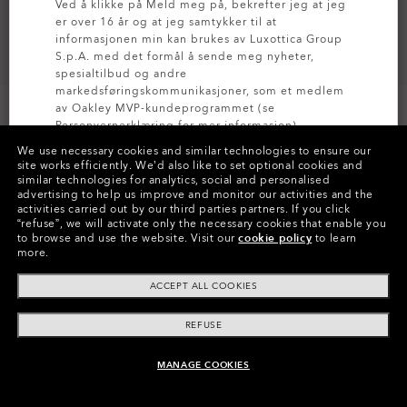
Ved å klikke på Meld meg på, bekrefter jeg at jeg
er over 16 år og at jeg samtykker til at
informasjonen min kan brukes av Luxottica Group
S.p.A. med det formål å sende meg nyheter,
spesialtilbud og andre
markedsføringskommunikasjoner, som et medlem
av Oakley MVP-kundeprogrammet (se
Personvernerklæring
for mer informasjon).
We use necessary cookies and similar technologies to ensure our
site works efficiently.
We’d also like to set optional cookies and
MELD DEG PÅ
similar technologies for analytics, social and personalised
Farger (24)
Prizm Snow Persimmon
Brilleglass,
advertising to help us improve and monitor our activities and the
Matte Black
Strop
activities carried out by our third parties partners.
If you click
“refuse”, we will activate only the necessary cookies that enable you
to browse and use the website.
Visit our
cookie policy
to learn
more.
Betal over tid
ACCEPT ALL COOKIES
REFUSE
MANAGE COOKIES
LEGG I HANDLEVOGN