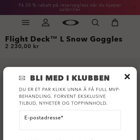
Få 20 % rabatt på reserveglass når du kjøper
solbriller
Skip to
Slide 3 of 3. Få 20 % rabatt på reserveglass når du kjøp
main
content
Flight Deck™ L Snow Goggles
2 230,00 kr
BLI MED I KLUBBEN
DU ER ET PAR KLIKK UNNA Å FÅ FULL MVP-
BEHANDLING. FORVENT EKSKLUSIVE
TILBUD, NYHETER OG TOPPINNHOLD.
E-postadresse*