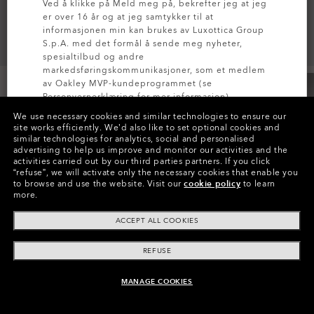
Ved å klikke på Meld meg på, bekrefter jeg at jeg
er over 16 år og at jeg samtykker til at
informasjonen min kan brukes av Luxottica Group
S.p.A. med det formål å sende meg nyheter,
spesialtilbud og andre
markedsføringskommunikasjoner, som et medlem
av Oakley MVP-kundeprogrammet (se
Personvernerklæring
for mer informasjon).
We use necessary cookies and similar technologies to ensure our
site works efficiently.
We’d also like to set optional cookies and
MELD DEG PÅ
similar technologies for analytics, social and personalised
Farger (5)
Blackout
advertising to help us improve and monitor our activities and the
activities carried out by our third parties partners.
If you click
“refuse”, we will activate only the necessary cookies that enable you
Størrelse
to browse and use the website.
Visit our
cookie policy
to learn
44
more.
ACCEPT ALL COOKIES
Størrelsesguide
REFUSE
MANAGE COOKIES
LEGG I HANDLEVOGN
Betal over tid