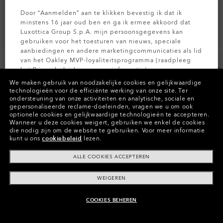
Door “Aanmelden” aan te klikken bevestig ik dat ik
minstens 16 jaar oud ben en ga ik ermee akkoord dat
Luxottica Group S.p.A. mijn persoonsgegevens kan
gebruiken voor het toesturen van nieuws, speciale
aanbiedingen en andere marketingcommunicaties als lid
van het Oakley MVP-loyaliteitsprogramma (raadpleeg
het
Privacybeleid
voor meer informatie).
We maken gebruik van noodzakelijke cookies en gelijkwaardige
technologieën voor de efficiënte werking van onze site.
Ter
AANMELDEN
ondersteuning van onze activiteiten en analytische, sociale en
Kleuren (11)
Prizm Road
Glazen
gepersonaliseerde reclame-doeleinden, vragen we u om ook
optionele cookies en gelijkwaardige technologieën te accepteren.
Wanneer u deze cookies weigert, gebruiken we enkel de cookies
die nodig zijn om de website te gebruiken.
Voor meer informatie
kunt u ons
cookiebeleid
lezen.
Betaal na verloop van tijd
ALLE COOKIES ACCEPTEREN
WEIGEREN
COOKIES BEHEREN
AAN WINKELMAND TOEVOEGEN