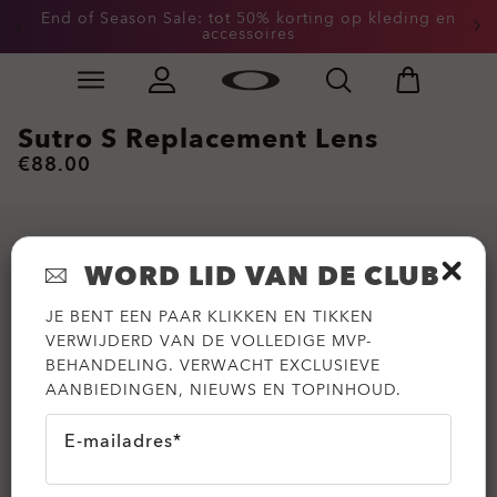
End of Season Sale: tot 50% korting op kleding en
Ontvang -20% op Custom-brillen
accessoires
Skip to
Slide 2 of 3. End of Season Sale: tot 50% korting op k
main
content
Sutro S Replacement Lens
€88.00
WORD LID VAN DE CLUB
JE BENT EEN PAAR KLIKKEN EN TIKKEN
VERWIJDERD VAN DE VOLLEDIGE MVP-
BEHANDELING. VERWACHT EXCLUSIEVE
AANBIEDINGEN, NIEUWS EN TOPINHOUD.
E-mailadres*