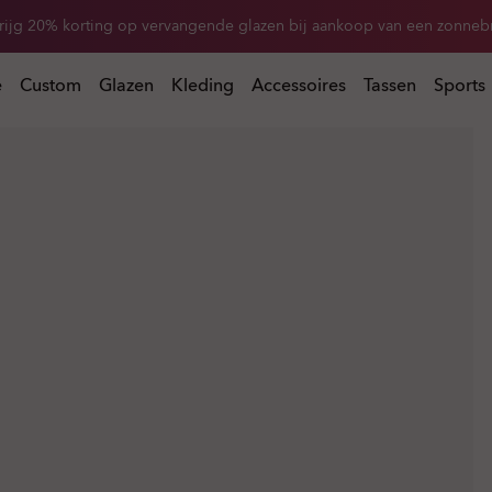
rijg 20% korting op vervangende glazen bij aankoop van een zonnebr
 bij aankoop van een zonnebril
e
Custom
Glazen
Kleding
Accessoires
Tassen
Sports