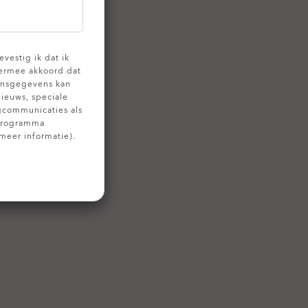
vestig ik dat ik
 ermee akkoord dat
oonsgegevens kan
nieuws, speciale
gcommunicaties als
sprogramma
meer informatie).