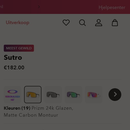
il
Hjelpesenter
Uitverkoop
MEEST GEWILD
Sutro
€182.00
PERSONALISEER
HET
Kleuren (19)
Prizm 24k
Glazen,
Matte Carbon
Montuur