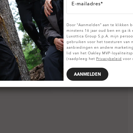
E-mailadres*
TOON DETAILS
Door “Aanmelden” aan te klikken be
minstens 16 jaar oud ben en ga ik
Luxottica Group S.p.A. mijn pers
gebruiken voor het toesturen van 
aanbiedingen en andere marketin
lid van het Oakley MVP-loyaliteit
(raadpleeg het
Privacybeleid
voor 
AANMELDEN