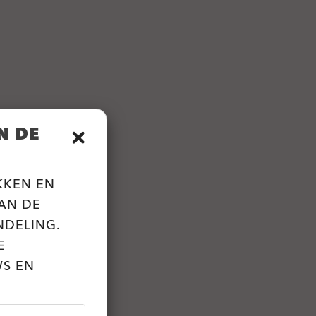
N DE
KKEN EN
AN DE
NDELING.
E
WS EN