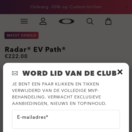
Ontvang -20% op Custom-brillen
Skip to
Slide 1 of 3. Ontvang -20% op Custom-brillen
main
content
MEEST GEWILD
Radar® EV Path®
€222.00
WORD LID VAN DE CLUB
JE BENT EEN PAAR KLIKKEN EN TIKKEN
VERWIJDERD VAN DE VOLLEDIGE MVP-
BEHANDELING. VERWACHT EXCLUSIEVE
AANBIEDINGEN, NIEUWS EN TOPINHOUD.
E-mailadres*