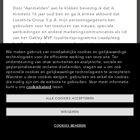
Door “Aanmelden” aan te klikken bevestig ik dat ik
minstens 16 jaar oud ben en ga ik ermee akkoord dat
Luxottica Group S.p.A. mijn persoonsgegevens kan
gebruiken voor het toesturen van nieuws, speciale
aanbiedingen en andere marketingcommunicaties als lid
van het Oakley MVP-loyaliteitsprogramma (raadpleeg
het
Privacybeleid
voor meer informatie).
We maken gebruik van noodzakelijke cookies en gelijkwaardige
technologieën voor de efficiënte werking van onze site.
Ter
AANMELDEN
ondersteuning van onze activiteiten en analytische, sociale en
PERSONALISEER HET
gepersonaliseerde reclame-doeleinden, vragen we u om ook
optionele cookies en gelijkwaardige technologieën te accepteren.
Kleuren (23)
Prizm Road Jade
Glazen,
Wanneer u deze cookies weigert, gebruiken we enkel de cookies
die nodig zijn om de website te gebruiken.
Voor meer informatie
Steel
Montuur
kunt u ons
cookiebeleid
lezen.
ALLE COOKIES ACCEPTEREN
Maat:
Universeel
Pasvorm
Standaard - Pasvorm Met Hoge Brug
WEIGEREN
Formaatgids weergeven
COOKIES BEHEREN
AAN WINKELMAND TOEVOEGEN
Pas nu aan