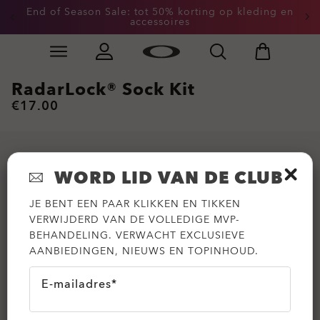
End of Season Sale: tot 50% korting op kleding en
accessoires
Skip to
Slide 2 of 3. End of Season Sale: tot 50% korting op k
main
content
RadarLock® Sock Kit
€17.00
WORD LID VAN DE CLUB
JE BENT EEN PAAR KLIKKEN EN TIKKEN
VERWIJDERD VAN DE VOLLEDIGE MVP-
BEHANDELING. VERWACHT EXCLUSIEVE
AANBIEDINGEN, NIEUWS EN TOPINHOUD.
E-mailadres*