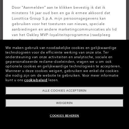
Door “Aanmelden” aan te klikken bevestig ik dat ik
minstens 16 jaar oud ben en ga ik ermee akkoord dat
Luxottica Group S.p.A. mijn persoonsgegevens kan
gebruiken voor het toesturen van nieuws, speciale
aanbiedingen en andere marketingcommunicaties als lid
van het Oakley MVP-loyaliteitsprogramma (raadpleeg
het
Privacybeleid
voor meer informatie).
We maken gebruik van noodzakelijke cookies en gelijkwaardige
technologieën voor de efficiënte werking van onze site.
Ter
AANMELDEN
ondersteuning van onze activiteiten en analytische, sociale en
Kleuren (8)
Slate
gepersonaliseerde reclame-doeleinden, vragen we u om ook
optionele cookies en gelijkwaardige technologieën te accepteren.
Wanneer u deze cookies weigert, gebruiken we enkel de cookies
die nodig zijn om de website te gebruiken.
Voor meer informatie
kunt u ons
cookiebeleid
lezen.
Betaal na verloop van tijd
ALLE COOKIES ACCEPTEREN
WEIGEREN
COOKIES BEHEREN
AAN WINKELMAND TOEVOEGEN