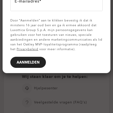
E-mailadres*
E-mailadres
Door “Aanmelden” aan te klikken bevestig ik dat ik
AANMELDEN
minstens 16 jaar oud ben en ga ik ermee akkoord dat
Luxottica Group S.p.A. mijn persoonsgegevens kan
gebruiken voor het toesturen van nieuws, speciale
aanbiedingen en andere marketingcommunicaties als lid
van het Oakley MVP-loyaliteitsprogramma (raadpleeg
het
Privacybeleid
voor meer informatie).
AANMELDEN
Wij staan klaar om je te helpen:
Hjelpesenter
Veelgestelde vragen (FAQ’s)