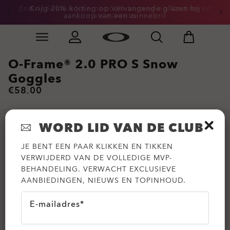
End of Season Sale: tot 50% korting op kleding en
Krijg 20% korting op vervangende glazen bij
aankoop van een zonnebril
accessoires
Skip to
Slide 3 of 3. Krijg 20% korting op vervangende glazen
main
content
O-Frame® 2.0 PRO S Snow
Goggles
€58.00
WORD LID VAN DE CLUB
JE BENT EEN PAAR KLIKKEN EN TIKKEN
VERWIJDERD VAN DE VOLLEDIGE MVP-
BEHANDELING. VERWACHT EXCLUSIEVE
AANBIEDINGEN, NIEUWS EN TOPINHOUD.
E-mailadres*