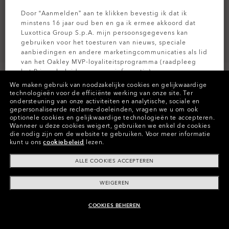
Door “Aanmelden” aan te klikken bevestig ik dat ik
minstens 16 jaar oud ben en ga ik ermee akkoord dat
Luxottica Group S.p.A. mijn persoonsgegevens kan
gebruiken voor het toesturen van nieuws, speciale
aanbiedingen en andere marketingcommunicaties als lid
van het Oakley MVP-loyaliteitsprogramma (raadpleeg
het
Privacybeleid
voor meer informatie).
We maken gebruik van noodzakelijke cookies en gelijkwaardige
technologieën voor de efficiënte werking van onze site.
Ter
AANMELDEN
ondersteuning van onze activiteiten en analytische, sociale en
gepersonaliseerde reclame-doeleinden, vragen we u om ook
Kleuren (4)
Persimmon
Glazen,
optionele cookies en gelijkwaardige technologieën te accepteren.
Wanneer u deze cookies weigert, gebruiken we enkel de cookies
Matte Black
Koord
die nodig zijn om de website te gebruiken.
Voor meer informatie
kunt u ons
cookiebeleid
lezen.
ALLE COOKIES ACCEPTEREN
Betaal na verloop van tijd
WEIGEREN
COOKIES BEHEREN
AAN WINKELMAND TOEVOEGEN