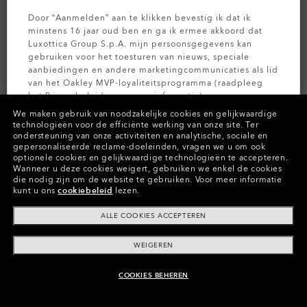
Door “Aanmelden” aan te klikken bevestig ik dat ik
minstens 16 jaar oud ben en ga ik ermee akkoord dat
Luxottica Group S.p.A. mijn persoonsgegevens kan
gebruiken voor het toesturen van nieuws, speciale
aanbiedingen en andere marketingcommunicaties als lid
van het Oakley MVP-loyaliteitsprogramma (raadpleeg
het
Privacybeleid
voor meer informatie).
We maken gebruik van noodzakelijke cookies en gelijkwaardige
technologieën voor de efficiënte werking van onze site.
Ter
AANMELDEN
ondersteuning van onze activiteiten en analytische, sociale en
gepersonaliseerde reclame-doeleinden, vragen we u om ook
Kleuren (13)
Prizm Snow Black Iridium
Glazen
optionele cookies en gelijkwaardige technologieën te accepteren.
Wanneer u deze cookies weigert, gebruiken we enkel de cookies
die nodig zijn om de website te gebruiken.
Voor meer informatie
kunt u ons
cookiebeleid
lezen.
Betaal na verloop van tijd
ALLE COOKIES ACCEPTEREN
WEIGEREN
COOKIES BEHEREN
AAN WINKELMAND TOEVOEGEN