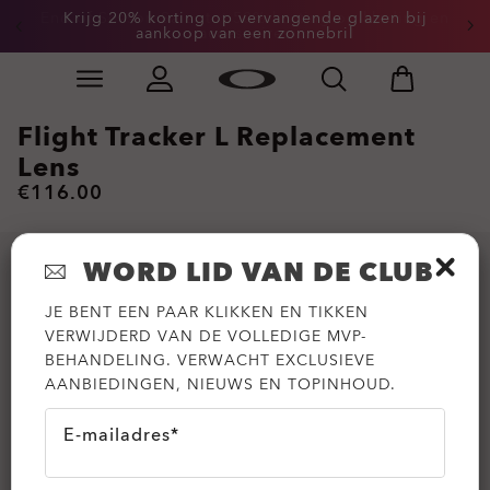
End of Season Sale: tot 50% korting op kleding en
Krijg 20% korting op vervangende glazen bij
aankoop van een zonnebril
accessoires
Skip to
Slide 3 of 3. Krijg 20% korting op vervangende glazen
main
content
Flight Tracker L Replacement
Lens
€116.00
WORD LID VAN DE CLUB
JE BENT EEN PAAR KLIKKEN EN TIKKEN
VERWIJDERD VAN DE VOLLEDIGE MVP-
BEHANDELING. VERWACHT EXCLUSIEVE
AANBIEDINGEN, NIEUWS EN TOPINHOUD.
E-mailadres*