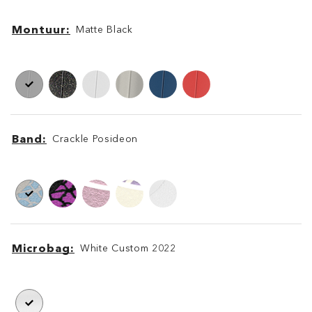
Montuur
Matte Black
Montuur
Montuur
Band
Crackle Posideon
Band
Band
Microbag
White Custom 2022
Microbag
Microbag