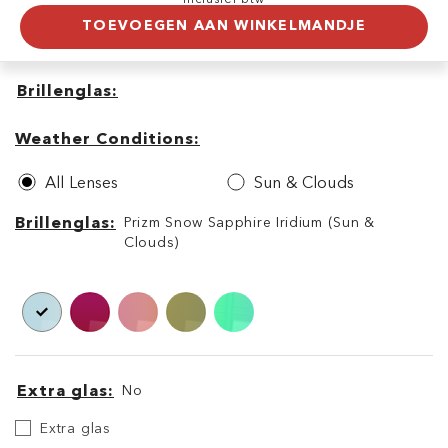
TOEVOEGEN AAN WINKELMANDJE
Brillenglas
Brillenglas
Weather
Conditions
Weather Conditions
All Lenses
Sun & Clouds
Brillenglas
Brillenglas
Prizm Snow Sapphire Iridium (Sun &
Clouds)
Extra glas
No
Extra
Extra glas
glas