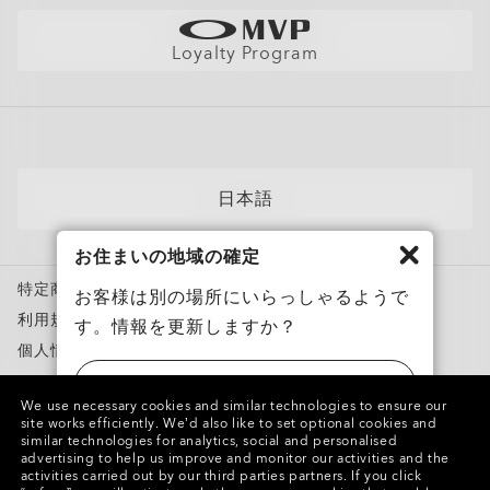
Oakleyのストアロケーターとストアマップ
採用情報
AI グラスの製品保証について
店舗の視力測定を予約する
直営店
フィットガイド
Loyalty Program
アポイントを予約する
メンバーズクラブ
AIグラスQ&A
自分にぴったりのフレームを見つけよう
News
各カテゴリー​
サングラス
日本語
スポーツサングラス
お住まいの地域の確定
度付き対応メガネ
特定商取引法に基づく表記
度付き対応サングラス
お客様は別の場所にいらっしゃるようで
利用規約
す。情報を更新しますか？
トレーニングウェア
個人情報保護方針
スノーゴーグル
ニセモノを報告
アメリカ
カスタムメガネ
We use necessary cookies and similar technologies to ensure our
知的財産権
site works efficiently.
We’d also like to set optional cookies and
Oakley Meta
similar technologies for analytics, social and personalised
日本
advertising to help us improve and monitor our activities and the
特別キャンペーン
Copyright ©2023 Oakley, Inc. All Rights Reserved.
activities carried out by our third parties partners.
If you click