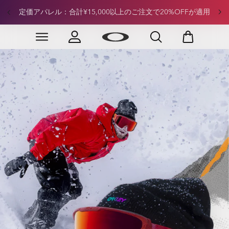
定価フットウェア：合計¥15,000以上のご注文で20%OFFが
適用
Skip to
Slide 4 of 4. 定価フットウェア：合計¥15,000以上のご
main
content