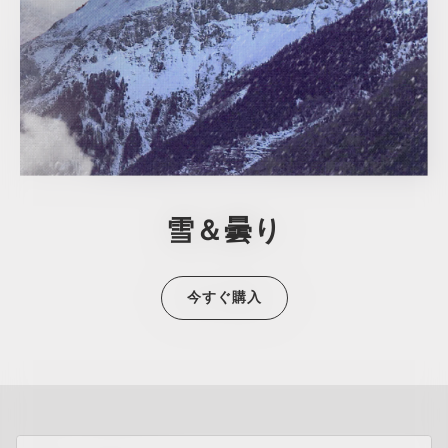
雪＆曇り
今すぐ購入
all brands check