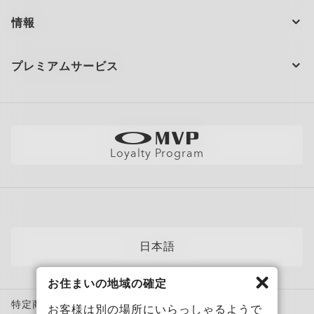
閉じる
ンズ、CR39およびポリカーボネートで実施。ブルーバイオレットラ
閉じる
閉じる
閉じる
超薄型でスリムなレンズ。
閉じる
注文の状況
閉じる
イトは450〜455nmです。（ISO TR20772:2018）
一日中快適な軽量デザイン。
情報
高い度数でもシャープでクリアな視界。
製品のお手入れ
お問い合わせ
ショッピングサポート
閉じる
プレミアムサービス
閉じる
大量注文とギフト
配送と返品
全てのサービスを表示
サイトマップ
製品の保証について
Oakleyのストアロケーターとストアマップ
採用情報
AI グラスの製品保証について
店舗の視力測定を予約する
直営店
フィットガイド
Loyalty Program
アポイントを予約する
メンバーズクラブ
AIグラスQ&A
自分にぴったりのフレームを見つけよう
News
各カテゴリー​
サングラス
日本語
スポーツサングラス
お住まいの地域の確定
度付き対応メガネ
特定商取引法に基づく表記
度付き対応サングラス
お客様は別の場所にいらっしゃるようで