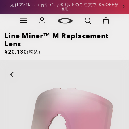
定価アパレル：合計¥15,000以上のご注文で20%OFFが
定価フットウェア：合計¥15,000以上のご注文で
20%OFFが適用
適用
Skip to
Slide 4 of 4. 定価フットウェア：合計¥15,000以上のご
main
content
Line Miner™ M Replacement
Lens
¥20,130
(税込)