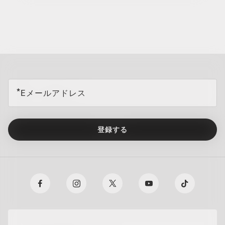
all brands check
Eメールアドレス
登録する
TRANSITIONS®
O Athuentics 1.50 Slim
XTRACTIVE® NEW
普段使い用にお勧めのレンズです。度数（+1.50から–1.50）。軽量
GENERATION
で耐久性があり、カジュアルな着用者に最適です。