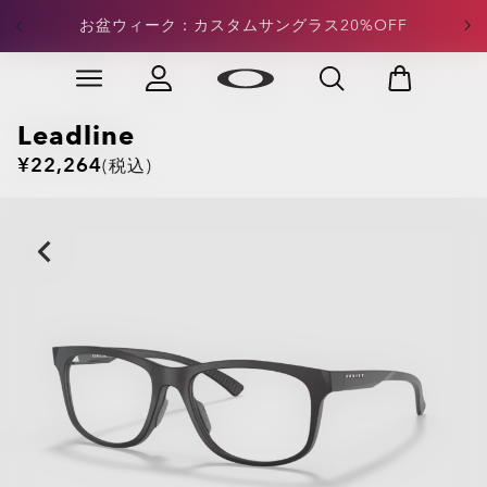
定価アパレル：合計¥15,000以上のご注文で20%OFFが
お盆ウィーク：カスタムサングラス20%OFF
適用
Skip to
Slide 3 of 4. 定価アパレル：合計¥15,000以上のご注文
main
content
Leadline
¥22,264
(税込)