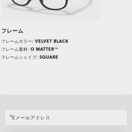
フレーム
フレームカラー:
VELVET BLACK
フレーム素材:
O MATTER™
フレームシェイプ:
SQUARE
TRANSITIONS®
O Athuentics 1.50 Slim
XTRACTIVE® NEW
普段使い用にお勧めのレンズです。度数（+1.50から–1.50）。軽量
GENERATION
で耐久性があり、カジュアルな着用者に最適です。
TRANSITIONS® LIGHT
TRANSITIONS® GEN S™
スリムで低ボリュームのデザインが日常の快適さを提供。
PRIZM GAMING™ 2.0
サングラスレンズ
INTELLIGENT LENSES™
安心できる割れにくい構造。
OAKLEY BLUE READY
all brands check
低い度数を使用する方に最適。妥協のない耐久性。
Single vision
単焦点レンズ
OAKLEY STEALTH™ PRO
ほとんどのライトレスポンシブレンズが紫外線のみに反応するのに
オークリーのサングラスレンズは、屋外でのパフォーマンスを提供
One prescription across the whole lens for sharp, clear vision.
単焦点レンズはシンプルでぶれないクリアな視界を確保。近視、中
Plutonite® 1.59 シン
ANTI-REFLECTIVE
Transitions GEN S2レンズは光の変化に反応して、クリアからダー
対し、Transitions® XTRActive® New Generationは広範囲で反応
し、信頼性の高い鮮明さ、400nmまでの100% UVプロテクション、
Perfect if you need correction for just one distance.
間視力、遠視を補正します。
OTD™ ADVANCE
オークリー Prizm Gaming 2.0 レンズはゲーマー向けに設計されて
OTD™ ADVANCE PLUS
クに変化する調光レンズカテゴリーで最も速いレンズです。屋内で
するスペクトル技術を使用しています。車のフロントガラスの後ろ
そしてオークリーの独自のスタイルを実現します。標準、Prizm™、
このレンズはパフォーマンスを重視した設計で、スポーツ、アウト
Eメールアドレス
Transitions®レンズは、日光の下で素早く色が暗くなり、室内では
OAKLEY TRUE DIGITAL
Simple, all-day clarity
一日中快適でクリアな視界。
TREATMENT
おり、より鮮明な視界、向上したコントラスト、そしてブルーバイ
Oakley Blue Readyレンズは、目が自然にフィルタリングできない
は完全にレンズがクリアになり、屋外に出ると数秒でレンズが暗く
にいても色が暗くなり、暑い条件でも屋外でさらに暗くなります。
および偏光レンズが利用可能で、あらゆる環境でより明確な視界を
ドアなどアクティブなシーンで視界をサポート。度数（+4.00から–
透明に戻ります。100%のUVA・UVBをブロックし、ブルーバイオ
Sharp focus for near or far
近くでも遠くでもシャープな焦点。
オレットライトの曝露を減少させ、より長くプレイできるようサポ
ブルーバイオレットライトの20%をフィルタリングします。屋外で
Oakley Stealth™ Proは、レンズの内側と外側の両方でまぶしさを
なり、UVA・UVBを100%ブロック。8種類のレンズカラーをご用意
そして、より早くクリアに戻り、最大で7倍のブルーバイオレットラ
提供できるように設計されています。
4.00）。
レットライトをフィルタリングし、あなたのスタイルに合った様々
Oakley True Digital™ テクノロジーをベースに進化を遂げた
ートします。イエローレンズの色合いは、強い光をフィルタリング
は太陽から、屋内では窓を通して入ってくる日差し、そしてデジタ
抑える反射防止コーティングが施されています。明瞭さを高め、傷
OTD™ Advance Plusレンズは、OTD™ Advanceのすべての利点
しています。
イトをフィルタリングします。グレー、ブラウン、グラファイトグ