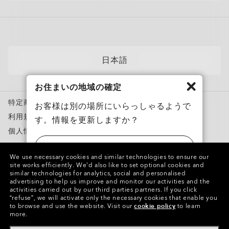
アポイントを予約する
メンバーズクラブ
AIグラスQ&A
自分にぴったりのフレームを見つけよう
News
各カテゴリー​
サングラス
日本語
スポーツサングラス
お住まいの地域の確定
度付き対応メガネ
特定商取引法に基づく表記
度付き対応サングラス
お客様は別の場所にいらっしゃるようで
利用規約
す。情報を更新しますか？
トレーニングウェア
個人情報保護方針
スノーゴーグル
ニセモノを報告
アメリカ
カスタムメガネ
We use necessary cookies and similar technologies to ensure our
知的財産権
site works efficiently.
We’d also like to set optional cookies and
Oakley Meta
similar technologies for analytics, social and personalised
日本
advertising to help us improve and monitor our activities and the
特別キャンペーン
activities carried out by our third parties partners.
If you click
Copyright ©2023 Oakley, Inc. All Rights Reserved.
“refuse”, we will activate only the necessary cookies that enable you
WebID:
696 753 730
to browse and use the website.
Visit our
cookie policy
to learn
more.
グループの他のサイト