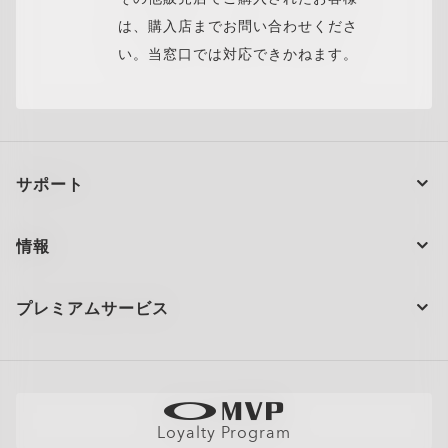
は、購入店までお問い合わせくださ
い。当窓口では対応できかねます。
サポート
注文の状況
情報
製品のお手入れ
お問い合わせ
ショッピングサポート
プレミアムサービス
大量注文とギフト
配送と返品
全てのサービスを表示
サイトマップ
製品の保証について
Oakleyのストアロケーターとストアマップ
採用情報
AI グラスの製品保証について
店舗の視力測定を予約する
直営店
フィットガイド
Loyalty Program