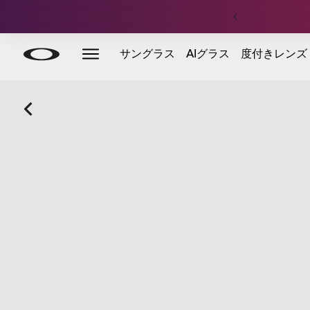
Skip to
Slide 3 of 4. 定価アパレル：合計¥15,000以上のご注文
サングラス
AIグラス
度付きレンズ
main
content