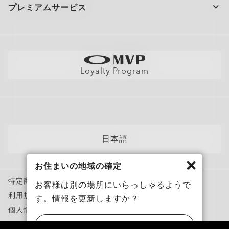
お問い合わせ
ショッピングサポート
プレミアムサービス
大量注文とギフト
配送と返品
全てのサービスを表示
サイトマップ
製品の保証について
Oakleyのストアロケーターとストアマップ
採用情報
AI グラスの製品保証について
店舗の視力測定を予約する
直営店
フィットガイド
Loyalty Program
アポイントを予約する
メンバーズクラブ
AIグラスQ&A
自分にぴったりのフレームを見つけよう
News
各カテゴリー​
サングラス
日本語
スポーツサングラス
お住まいの地域の確定
度付き対応メガネ
特定商取引法に基づく表記
度付き対応サングラス
お客様は別の場所にいらっしゃるようで
利用規約
す。情報を更新しますか？
トレーニングウェア
個人情報保護方針
スノーゴーグル
ニセモノを報告
アメリカ