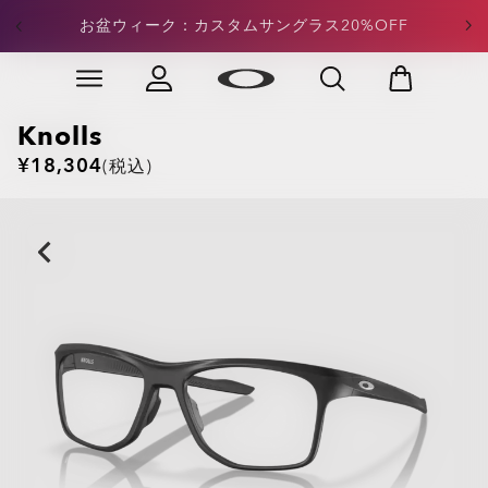
定価アパレル：合計¥15,000以上のご注文で20%OFFが
お盆ウィーク：カスタムサングラス20%OFF
適用
Skip to
Slide 3 of 4. 定価アパレル：合計¥15,000以上のご注文
main
content
Knolls
¥18,304
(税込)