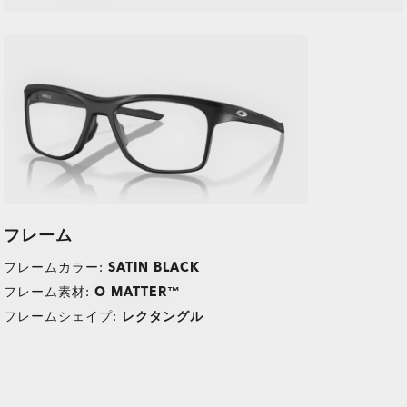
フレーム
フレームカラー:
SATIN BLACK
TRANSITIONS®
O Athuentics 1.50 Slim
フレーム素材:
O MATTER™
XTRACTIVE® NEW
普段使い用にお勧めのレンズです。度数（+1.50から–1.50）。軽量
フレームシェイプ:
レクタングル
GENERATION
で耐久性があり、カジュアルな着用者に最適です。
TRANSITIONS® LIGHT
TRANSITIONS® GEN S™
スリムで低ボリュームのデザインが日常の快適さを提供。
PRIZM GAMING™ 2.0
サングラスレンズ
INTELLIGENT LENSES™
安心できる割れにくい構造。
OAKLEY BLUE READY
低い度数を使用する方に最適。妥協のない耐久性。
Single vision
単焦点レンズ
OAKLEY STEALTH™ PRO
ほとんどのライトレスポンシブレンズが紫外線のみに反応するのに
オークリーのサングラスレンズは、屋外でのパフォーマンスを提供
One prescription across the whole lens for sharp, clear vision.
単焦点レンズはシンプルでぶれないクリアな視界を確保。近視、中
Plutonite® 1.59 シン