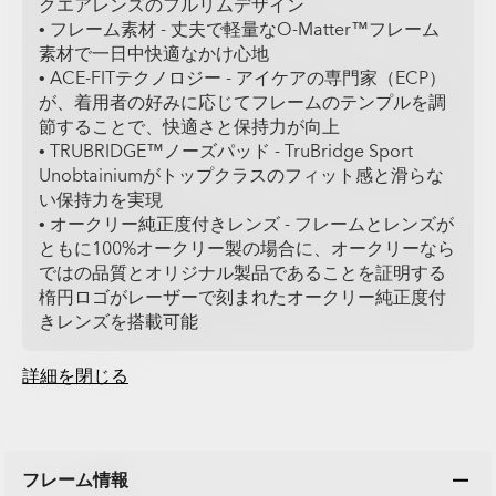
クエアレンズのフルリムデザイン
• フレーム素材 - 丈夫で軽量なO-Matter™フレーム
素材で一日中快適なかけ心地
• ACE-FITテクノロジー - アイケアの専門家（ECP）
が、着用者の好みに応じてフレームのテンプルを調
節することで、快適さと保持力が向上
• TRUBRIDGE™ノーズパッド - ​TruBridge Sport
Unobtainiumがトップクラスのフィット感と滑らな
い保持力を実現
• オークリー純正度付きレンズ - フレームとレンズが
ともに100%オークリー製の場合に、オークリーなら
ではの品質とオリジナル製品であることを証明する
楕円ロゴがレーザーで刻まれたオークリー純正度付
きレンズを搭載可能
詳細を閉じる
フレーム情報