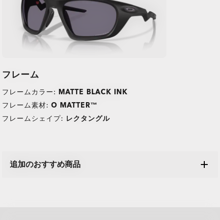
フレーム
TRANSITIONS®
フレームカラー:
MATTE BLACK INK
O Athuentics 1.50 Slim
XTRACTIVE® NEW
フレーム素材:
O MATTER™
普段使い用にお勧めのレンズです。度数（+1.50から–1.50）。軽量
GENERATION
で耐久性があり、カジュアルな着用者に最適です。
フレームシェイプ:
レクタングル
TRANSITIONS® LIGHT
TRANSITIONS® GEN S™
スリムで低ボリュームのデザインが日常の快適さを提供。
PRIZM GAMING™ 2.0
サングラスレンズ
INTELLIGENT LENSES™
安心できる割れにくい構造。
OAKLEY BLUE READY
低い度数を使用する方に最適。妥協のない耐久性。
Single vision
単焦点レンズ
OAKLEY STEALTH™ PRO
ほとんどのライトレスポンシブレンズが紫外線のみに反応するのに
オークリーのサングラスレンズは、屋外でのパフォーマンスを提供
One prescription across the whole lens for sharp, clear vision.
単焦点レンズはシンプルでぶれないクリアな視界を確保。近視、中
Plutonite® 1.59 シン
追加のおすすめ商品
ANTI-REFLECTIVE
Transitions GEN S2レンズは光の変化に反応して、クリアからダー
対し、Transitions® XTRActive® New Generationは広範囲で反応
し、信頼性の高い鮮明さ、400nmまでの100% UVプロテクション、
Perfect if you need correction for just one distance.
間視力、遠視を補正します。
OTD™ ADVANCE
オークリー Prizm Gaming 2.0 レンズはゲーマー向けに設計されて
OTD™ ADVANCE PLUS
クに変化する調光レンズカテゴリーで最も速いレンズです。屋内で
するスペクトル技術を使用しています。車のフロントガラスの後ろ
そしてオークリーの独自のスタイルを実現します。標準、Prizm™、
このレンズはパフォーマンスを重視した設計で、スポーツ、アウト
Transitions®レンズは、日光の下で素早く色が暗くなり、室内では
OAKLEY TRUE DIGITAL
Simple, all-day clarity
一日中快適でクリアな視界。
TREATMENT
おり、より鮮明な視界、向上したコントラスト、そしてブルーバイ
Oakley Blue Readyレンズは、目が自然にフィルタリングできない
アイウエアを常に最高の状態でご使用いただくため、予備の
は完全にレンズがクリアになり、屋外に出ると数秒でレンズが暗く
にいても色が暗くなり、暑い条件でも屋外でさらに暗くなります。
および偏光レンズが利用可能で、あらゆる環境でより明確な視界を
ドアなどアクティブなシーンで視界をサポート。度数（+4.00から–
透明に戻ります。100%のUVA・UVBをブロックし、ブルーバイオ
Sharp focus for near or far
近くでも遠くでもシャープな焦点。
オレットライトの曝露を減少させ、より長くプレイできるようサポ
ブルーバイオレットライトの20%をフィルタリングします。屋外で
Oakley Stealth™ Proは、レンズの内側と外側の両方でまぶしさを
なり、UVA・UVBを100%ブロック。8種類のレンズカラーをご用意
そして、より早くクリアに戻り、最大で7倍のブルーバイオレットラ
マイクロバッグやケースはいかがでしょうか?
提供できるように設計されています。
4.00）。
レットライトをフィルタリングし、あなたのスタイルに合った様々
Oakley True Digital™ テクノロジーをベースに進化を遂げた
ートします。イエローレンズの色合いは、強い光をフィルタリング
は太陽から、屋内では窓を通して入ってくる日差し、そしてデジタ
抑える反射防止コーティングが施されています。明瞭さを高め、傷
OTD™ Advance Plusレンズは、OTD™ Advanceのすべての利点
しています。
イトをフィルタリングします。グレー、ブラウン、グラファイトグ
アクティブなライフスタイルに最適な高い衝撃耐性。
Progressive lenses
累進レンズ
な色で利用可能です。
※すべてアイウエア商品には、既にマイクロバッグもしくは
精度とパフォーマンスのために設計されたオークリーのTrue Digital
OTD™ Advance レンズ。現代のデジタル中心の生活でよりシャー
し、コントラストを高めるように設計されており、画面上の明瞭さ
ル機器の画面など様々な場所にブルーバイオレットライトがありま
に強く、汚れ、水、ほこり、油をはじき、目に有害なUVA・UVBを
を様々な視力矯正のタイプに合わせた高度なレンズデザインと組み
Prizm™ SportとPrizm™ Everydayレンズは、色とコント
リーンの3色のレンズをご用意しています。
all brands check
強度を犠牲にせず、軽量感を実現。
レンズは、よりシャープな視界、向上した奥行きの認識、そしてレ
プ、より快適な視界を提供します。Oakley独自のフレームデータベ
専用ケースが付属しております。
を与えます。
す。
ブロックします。
合わせています。レンズ全体で鋭くクリアな視界を提供しながら、
常に様々な光の環境に適応し、より良い視界、快適さ、
ラストを強化するように設計されており、細部がより明確に際立ち
One pair of lenses designed for those who need seamless
累進レンズは近視、中間視力、遠視を補正するため、メガネをかけ
変化する光の状況に適応し、一日中快適さを提供しま
レンズ表面のまぶしさや反射を最小限に抑え、どんな環境でもより
屋外でUVをしっかりブロック。