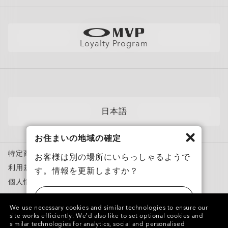
全てのサービスを表示
(税込)
サイトマップ
製品の保証について
Oakleyのストアロケーターとストアマップ
採用情報
ショッピングバッグに追加
AI グラスの製品保証について
店舗の視力測定を予約する
直営店
フィットガイド
Loyalty Program
アポイントを予約する
メンバーズクラブ
AIグラスQ&A
自分にぴったりのフレームを見つけよう
News
各カテゴリー​
サングラス
日本語
スポーツサングラス
お住まいの地域の確定
度付き対応メガネ
特定商取引法に基づく表記
度付き対応サングラス
お客様は別の場所にいらっしゃるようで
利用規約
す。情報を更新しますか？
トレーニングウェア
個人情報保護方針
スノーゴーグル
ニセモノを報告
アメリカ
カスタムメガネ
We use necessary cookies and similar technologies to ensure our
知的財産権
site works efficiently.
We’d also like to set optional cookies and
Oakley Meta
similar technologies for analytics, social and personalised
日本