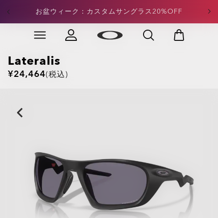
定価アパレル：合計¥15,000以上のご注文で20%OFFが
お盆ウィーク：カスタムサングラス20%OFF
適用
Skip to
Slide 3 of 4. 定価アパレル：合計¥15,000以上のご注文
main
content
Lateralis
¥24,464
(税込)