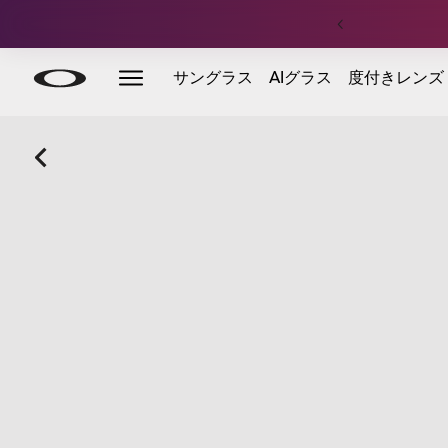
Skip to
Slide 4 of 4. 定価フットウェア：合計¥15,000以上のご
サングラス
AIグラス
度付きレンズ
main
content