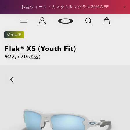
定価アパレル：合計¥15,000以上のご注文で20%OFFが
お盆ウィーク：カスタムサングラス20%OFF
適用
Skip to
Slide 3 of 4. 定価アパレル：合計¥15,000以上のご注文
main
content
ジュニア
Flak® XS (Youth Fit)
¥27,720
(税込)