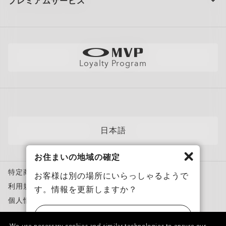
プレミアムサービス
Ellipse O Case
大量注文とギフト
配送と返品
全てのサービスを表示
(税込)
サイトマップ
製品の保証について
Oakleyのストアロケーターとストアマップ
採用情報
ショッピングバッグに追加
AI グラスの製品保証について
店舗の視力測定を予約する
直営店
フィットガイド
Loyalty Program
アポイントを予約する
メンバーズクラブ
AIグラスQ&A
自分にぴったりのフレームを見つけよう
News
各カテゴリー​
サングラス
日本語
スポーツサングラス
お住まいの地域の確定
度付き対応メガネ
特定商取引法に基づく表記
度付き対応サングラス
お客様は別の場所にいらっしゃるようで
利用規約
す。情報を更新しますか？
トレーニングウェア
個人情報保護方針
スノーゴーグル
ニセモノを報告
アメリカ
カスタムメガネ