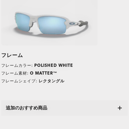
フレーム
フレームカラー:
POLISHED WHITE
フレーム素材:
O MATTER™
フレームシェイプ:
レクタングル
TRANSITIONS®
O Athuentics 1.50 Slim
追加のおすすめ商品
XTRACTIVE® NEW
普段使い用にお勧めのレンズです。度数（+1.50から–1.50）。軽量
GENERATION
で耐久性があり、カジュアルな着用者に最適です。
アイウエアを常に最高の状態でご使用いただくため、予備の
TRANSITIONS® LIGHT
TRANSITIONS® GEN S™
スリムで低ボリュームのデザインが日常の快適さを提供。
PRIZM GAMING™ 2.0
マイクロバッグやケースはいかがでしょうか?
サングラスレンズ
安心できる割れにくい構造。